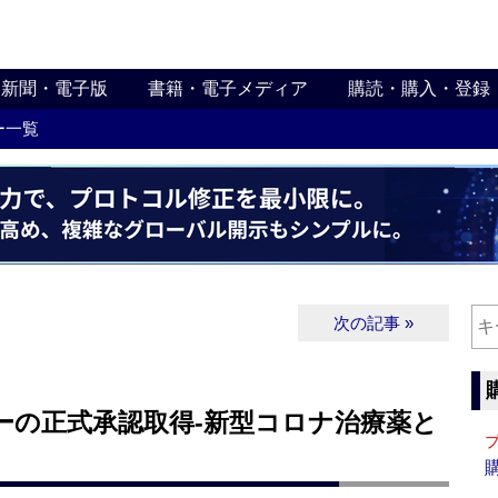
新聞・電子版
書籍・電子メディア
購読・購入・登録
ー一覧
次の記事 »
ーの正式承認取得‐新型コロナ治療薬と