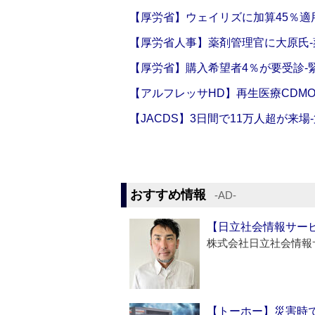
【厚労省】ウェイリズに加算45％適用
【厚労省人事】薬剤管理官に大原氏
【厚労省】購入希望者4％が要受診‐
【アルフレッサHD】再生医療CDM
【JACDS】3日間で11万人超が来場
おすすめ情報
‐AD‐
【日立社会情報サー
株式会社日立社会情報
【トーホー】災害時