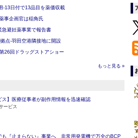
‐13日付で13品目を薬価収載
‐薬事企画官は稲角氏
緊急避妊薬事業で報告書
O拠点‐羽田空港隣接地に開設
‐第26回ドラッグストアショー
もっと見る »
ビス】医療従事者が副作用情報を迅速確認
サービス
でも『止まらない』事業へ 非常用発電機で万全のBCP