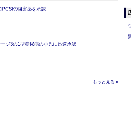
口PCSK9阻害薬を承認
をステージ3の1型糖尿病の小児に迅速承認
もっと見る »