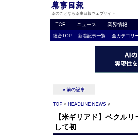
薬のことなら薬事日報ウェブサイト
TOP
ニュース
業界情報
総合TOP
新着記事一覧
全カテゴリ
« 前の記事
TOP
>
HEADLINE NEWS
∨
【米ギリアド】ベクルリ
して初