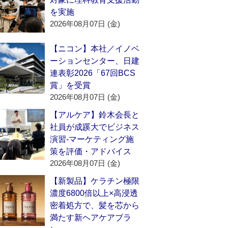
を実施
2026年08月07日 (金)
【ニコン】本社／イノベ
ーションセンター、日建
連表彰2026「67回BCS
賞」を受賞
2026年08月07日 (金)
【アルケア】鈴木会長と
社員が成蹊大でビジネス
演習‐マーケティング施
策を評価・アドバイス
2026年08月07日 (金)
【新製品】ケラチン極限
濃度6800倍以上×高浸透
密着処方で、髪を芯から
満たす新ヘアケアブラ