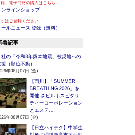
書籍、電子商材の購入はこちら
オンラインショップ
まずはご登録ください
メールニュース 登録（無料）
新着記事
各社の「令和8年熊本地震」被災地への
支援（順位不動）
026年08月07日 (金)
【西川】「SUMMER
BREATHING 2026」を
開催‐森ビルホスピタリ
ティーコーポレーション
とエステ…
026年08月07日 (金)
【日立ハイテク】中学生
対象に理科教育支援活動