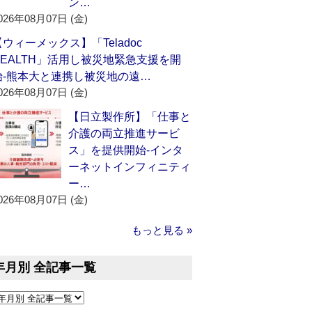
ン…
026年08月07日 (金)
【ウィーメックス】「Teladoc
HEALTH」活用し被災地緊急支援を開
始‐熊本大と連携し被災地の遠…
026年08月07日 (金)
【日立製作所】「仕事と
介護の両立推進サービ
ス」を提供開始‐インタ
ーネットインフィニティ
ー…
026年08月07日 (金)
もっと見る »
年月別 全記事一覧