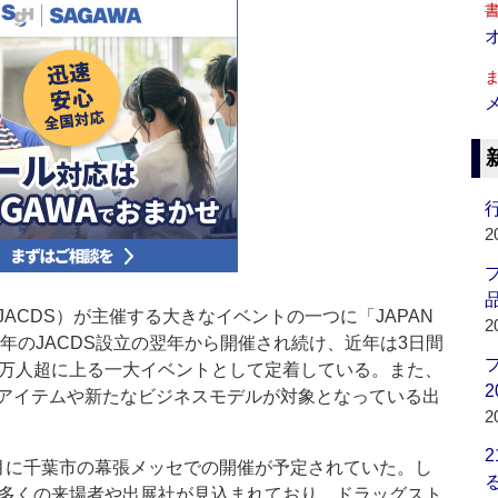
行
2
品
CDS）が主催する大きなイベントの一つに「JAPAN
2
9年のJACDS設立の翌年から開催され続け、近年は3日間
2万人超に上る一大イベントとして定着している。また、
2
アイテムや新たなビジネスモデルが対象となっている出
2
に千葉市の幕張メッセでの開催が予定されていた。し
、多くの来場者や出展社が見込まれており、ドラッグスト