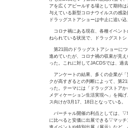
アを広くアピールする場として期待は
与えている新型コロナウイルスの感染
ドラッグストアショーは中止に追い込
コロナ禍にある現在、各種イベント
ねられている状況で、ドラッグストシ
第21回のドラッグストアショーにつ
進めていたが、コロナ禍の収束が見え
った。これに対してJACDSでは、過
アンケートの結果、多くの企業が「
クが高すぎるとの判断によって、第2
った。テーマには「ドラッグストアか
メディケーション生活実現へ」を掲げ、
ス向けが3月17、18日となっている。
バーチャル開催の利点としては、▽
に比べると安価に出展できる▽マッチ
進イベントや特別出展（展示）など、