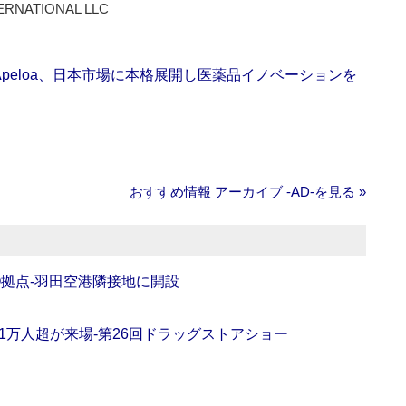
ERNATIONAL LLC
Apeloa、日本市場に本格展開し医薬品イノベーションを
おすすめ情報 アーカイブ ‐AD‐を見る »
O拠点‐羽田空港隣接地に開設
11万人超が来場‐第26回ドラッグストアショー