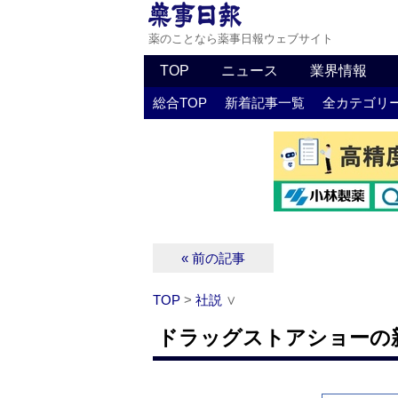
薬のことなら薬事日報ウェブサイト
TOP
ニュース
業界情報
総合TOP
新着記事一覧
全カテゴリ
« 前の記事
TOP
>
社説
∨
ドラッグストアショーの