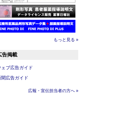
もっと見る »
広告掲載
ウェブ広告ガイド
新聞広告ガイド
広報・宣伝担当者の方へ »