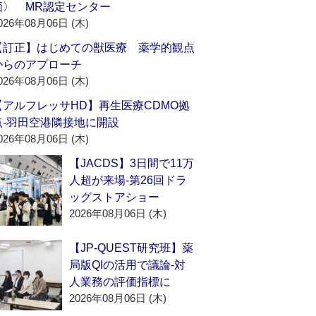
価〉 MR認定センター
026年08月06日 (木)
【訂正】はじめての獣医療 薬学的観点
からのアプローチ
026年08月06日 (木)
【アルフレッサHD】再生医療CDMO拠
点‐羽田空港隣接地に開設
026年08月06日 (木)
【JACDS】3日間で11万
人超が来場‐第26回ドラ
ッグストアショー
2026年08月06日 (木)
【JP-QUEST研究班】薬
局版QIの活用で議論‐対
人業務の評価指標に
2026年08月06日 (木)