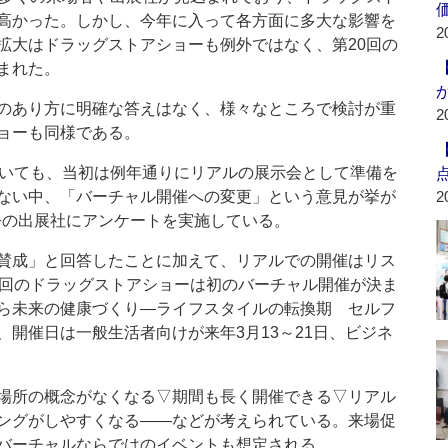
高かった。しかし、今年に入って各方面に多大な影響を
2
拡大はドラッグストアショーも例外ではなく、第20回の
まれた。
のあり方に明確な答えはなく、様々なところで検討が重
2
ョーも同様である。
いても、当初は例年通りにリアルの展示会として準備を
ない中、「バーチャル開催への変更」という意見が挙が
2
去の出展社にアンケートを実施している。
賛成」と回答したことに加えて、リアルでの開催はリス
1回のドラッグストアショーは初のバーチャル開催が決ま
ら未来の健康づくり―ライフスタイルの転換期 セルフ
開催日は一般生活者向けが来年3月13～21日、ビジネ
場所の概念がなくなる▽期間も長く開催できる▽リアル
ングがしやすくなる――などが考えられている。来場促
バーチャルならではのイベントも想定される。