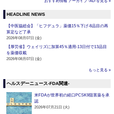
おすすめ情報 アーカイブ ‐AD‐を見る »
HEADLINE NEWS
【中医協総会】「ヒフデュラ」薬価15％下げ‐8品目の再
算定など了承
2026年08月07日 (金)
【厚労省】ウェイリズに加算45％適用‐13日付で13品目
を薬価収載
2026年08月07日 (金)
もっと見る »
ヘルスデーニュース‐FDA関連‐
米FDAが世界初の経口PCSK9阻害薬を承
認
2026年07月21日 (火)