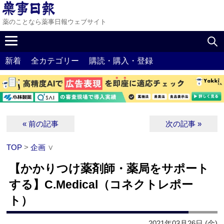
薬のことなら薬事日報ウェブサイト
新着
全カテゴリー
購読・購入・登録
« 前の記事
次の記事 »
TOP
>
企画
∨
【かかりつけ薬剤師・薬局をサポート
する】C.Medical（コネクトレポー
ト）
2021年03月26日 (金)