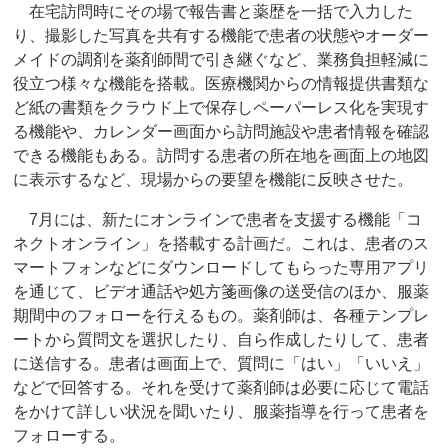
在宅訪問時にその場で報告書と薬歴を一括で入力した
り、撮影した写真を共有する機能で患者の状態やオーダー
メイドの調剤を薬剤師間で引き継ぐなど、業務負担軽減に
役立つ様々な機能を搭載。医療機関からの情報提供書類な
ど紙の書類をクラウド上で保存しペーパーレス化を実現す
る機能や、カレンダー画面から訪問施設や患者情報を確認
できる機能もある。訪問する患者の所在地を画面上の地図
に表示するなど、現場からの要望を機能に反映させた。
7月には、新たにオンラインで患者を支援する機能「コ
ネクトオンライン」を搭載する計画だ。これは、患者のス
マートフォンなどにダウンロードしてもらった専用アプリ
を通じて、ビデオ通話や処方箋画像の送受信のほか、服薬
期間中のフォローを行えるもの。薬剤師は、各種テンプレ
ートから質問文を選択したり、自ら作成したりして、患者
に送信する。患者は画面上で、質問に「はい」「いいえ」
などで回答する。それを受けて薬剤師は必要に応じて電話
をかけて詳しい状況を聞いたり、服薬指導を行って患者を
フォローする。