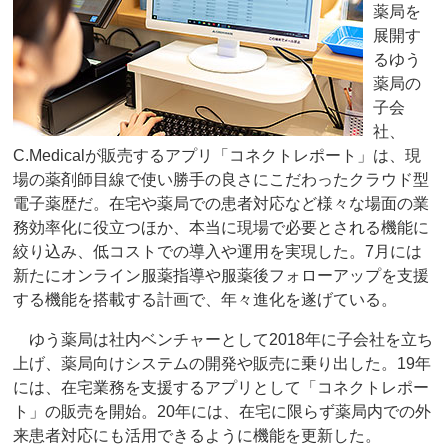
薬局を
展開す
るゆう
薬局の
子会
社、
C.Medicalが販売するアプリ「コネクトレポート」は、現
場の薬剤師目線で使い勝手の良さにこだわったクラウド型
電子薬歴だ。在宅や薬局での患者対応など様々な場面の業
務効率化に役立つほか、本当に現場で必要とされる機能に
絞り込み、低コストでの導入や運用を実現した。7月には
新たにオンライン服薬指導や服薬後フォローアップを支援
する機能を搭載する計画で、年々進化を遂げている。
ゆう薬局は社内ベンチャーとして2018年に子会社を立ち
上げ、薬局向けシステムの開発や販売に乗り出した。19年
には、在宅業務を支援するアプリとして「コネクトレポー
ト」の販売を開始。20年には、在宅に限らず薬局内での外
来患者対応にも活用できるように機能を更新した。