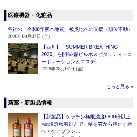
医療機器・化粧品
各社の「令和8年熊本地震」被災地への支援（順位不動）
2026年08月07日 (金)
【西川】「SUMMER BREATHING
2026」を開催‐森ビルホスピタリティーコ
ーポレーションとエステ…
2026年08月07日 (金)
もっと見る »
新薬・新製品情報
【新製品】ケラチン極限濃度6800倍以上
×高浸透密着処方で、髪を芯から満たす新
ヘアケアブラン…