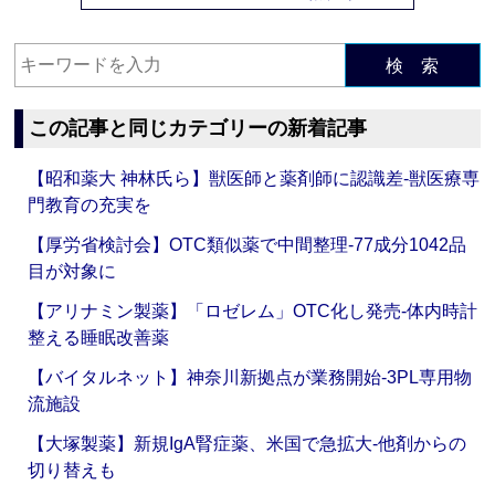
検 索
この記事と同じカテゴリーの新着記事
【昭和薬大 神林氏ら】獣医師と薬剤師に認識差‐獣医療専
門教育の充実を
【厚労省検討会】OTC類似薬で中間整理‐77成分1042品
目が対象に
【アリナミン製薬】「ロゼレム」OTC化し発売‐体内時計
整える睡眠改善薬
【バイタルネット】神奈川新拠点が業務開始‐3PL専用物
流施設
【大塚製薬】新規IgA腎症薬、米国で急拡大‐他剤からの
切り替えも