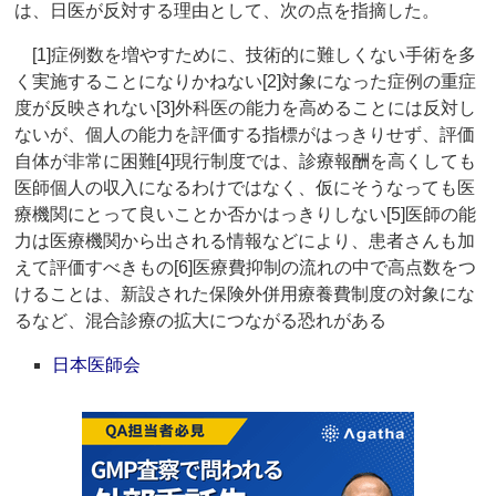
は、日医が反対する理由として、次の点を指摘した。
[1]症例数を増やすために、技術的に難しくない手術を多
く実施することになりかねない[2]対象になった症例の重症
度が反映されない[3]外科医の能力を高めることには反対し
ないが、個人の能力を評価する指標がはっきりせず、評価
自体が非常に困難[4]現行制度では、診療報酬を高くしても
医師個人の収入になるわけではなく、仮にそうなっても医
療機関にとって良いことか否かはっきりしない[5]医師の能
力は医療機関から出される情報などにより、患者さんも加
えて評価すべきもの[6]医療費抑制の流れの中で高点数をつ
けることは、新設された保険外併用療養費制度の対象にな
るなど、混合診療の拡大につながる恐れがある
日本医師会