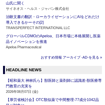
山氏に聞く
サイネオス・ヘルス・ジャパン株式会社
治験文書の翻訳・ローカライゼーションにAIをどれだけ
導入できるかーその[2]
TRANSPERFECT INTERNATIONAL LLC
グローバルCDMOのApeloa、日本市場に本格展開し医薬
品イノベーションを推進
Apeloa Pharmaceutical
おすすめ情報 アーカイブ ‐AD‐を見る »
HEADLINE NEWS
【昭和薬大 神林氏ら】獣医師と薬剤師に認識差‐獣医療専
門教育の充実を
2026年08月07日 (金)
【厚労省検討会】OTC類似薬で中間整理‐77成分1042品