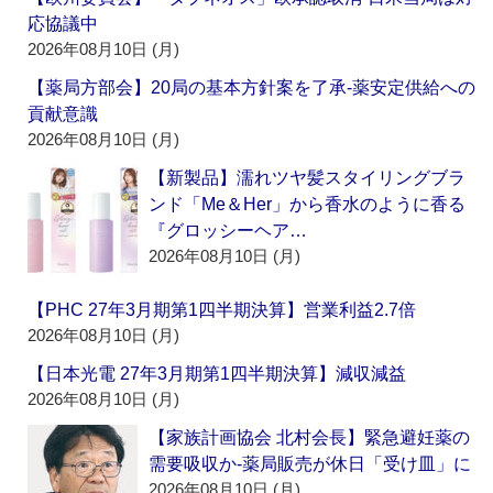
応協議中
2026年08月10日 (月)
【薬局方部会】20局の基本方針案を了承‐薬安定供給への
貢献意識
2026年08月10日 (月)
【新製品】濡れツヤ髪スタイリングブラ
ンド「Me＆Her」から香水のように香る
『グロッシーヘア…
2026年08月10日 (月)
【PHC 27年3月期第1四半期決算】営業利益2.7倍
2026年08月10日 (月)
【日本光電 27年3月期第1四半期決算】減収減益
2026年08月10日 (月)
【家族計画協会 北村会長】緊急避妊薬の
需要吸収か‐薬局販売が休日「受け皿」に
2026年08月10日 (月)