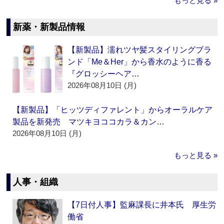
もっと見る »
新薬・新製品情報
【新製品】濡れツヤ髪スタイリングブラ
ンド「Me＆Her」から香水のように香る
『グロッシーヘア…
2026年08月10日 (月)
【新製品】「ヒッツディファレント」からオーラルケア
製品を新発売 マツキヨココカラ＆カン…
2026年08月10日 (月)
もっと見る »
人事・組織
【7日付人事】監麻課長に井本氏 厚生労
働省