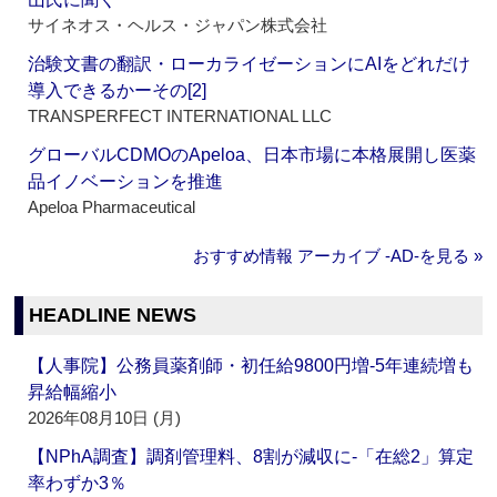
サイネオス・ヘルス・ジャパン株式会社
治験文書の翻訳・ローカライゼーションにAIをどれだけ
導入できるかーその[2]
TRANSPERFECT INTERNATIONAL LLC
グローバルCDMOのApeloa、日本市場に本格展開し医薬
品イノベーションを推進
Apeloa Pharmaceutical
おすすめ情報 アーカイブ ‐AD‐を見る »
HEADLINE NEWS
【人事院】公務員薬剤師・初任給9800円増‐5年連続増も
昇給幅縮小
2026年08月10日 (月)
【NPhA調査】調剤管理料、8割が減収に‐「在総2」算定
率わずか3％