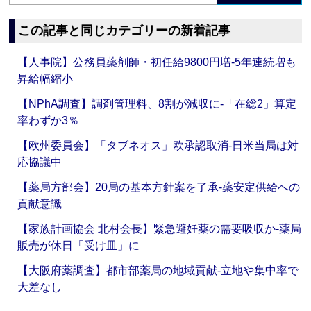
この記事と同じカテゴリーの新着記事
【人事院】公務員薬剤師・初任給9800円増‐5年連続増も
昇給幅縮小
【NPhA調査】調剤管理料、8割が減収に‐「在総2」算定
率わずか3％
【欧州委員会】「タブネオス」欧承認取消‐日米当局は対
応協議中
【薬局方部会】20局の基本方針案を了承‐薬安定供給への
貢献意識
【家族計画協会 北村会長】緊急避妊薬の需要吸収か‐薬局
販売が休日「受け皿」に
【大阪府薬調査】都市部薬局の地域貢献‐立地や集中率で
大差なし