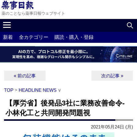
薬のことなら薬事日報ウェブサイト
新着
全カテゴリー
購読・購入・登録
« 前の記事
次の記事 »
TOP
>
HEADLINE NEWS
∨
【厚労省】後発品3社に業務改善命令‐
小林化工と共同開発問題視
2021年05月24日 (月)