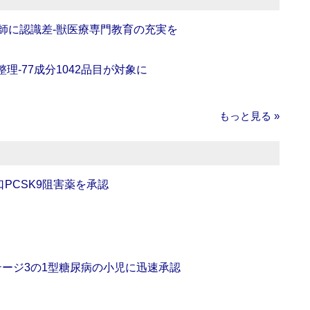
師に認識差‐獣医療専門教育の充実を
理‐77成分1042品目が対象に
もっと見る »
口PCSK9阻害薬を承認
をステージ3の1型糖尿病の小児に迅速承認