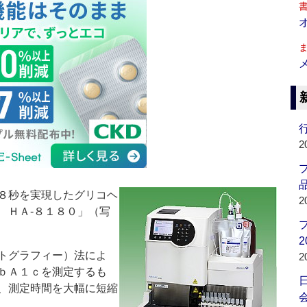
行
2
品
８秒を実現したグリコヘ
2
 ＨＡ‐８１８０」（写
2
トグラフィー）法によ
2
ｂＡ１ｃを測定するも
、測定時間を大幅に短縮
会