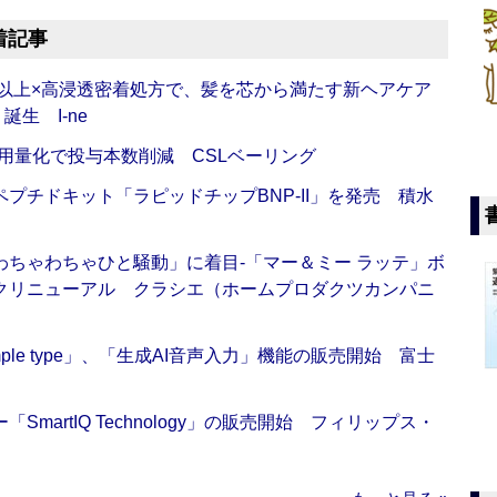
着記事
倍以上×高浸透密着処方で、髪を芯から満たす新ヘアケア
生 I-ne
用量化で投与本数削減 CSLベーリング
プチドキット「ラピッドチップBNP-II」を発売 積水
ちゃわちゃひと騒動」に着目‐「マー＆ミー ラッテ」ボ
クリニューアル クラシエ（ホームプロダクツカンパニ
 Simple type」、「生成AI音声入力」機能の販売開始 富士
artIQ Technology」の販売開始 フィリップス・