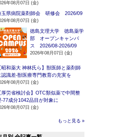
026年08月07日 (金)
埼玉県病院薬剤師会 研修会 2026/09
026年08月07日 (金)
徳島文理大学 徳島薬学
部 オープンキャンパ
ス 2026/08-2026/09
2026年08月07日 (金)
【昭和薬大 神林氏ら】獣医師と薬剤師
に認識差‐獣医療専門教育の充実を
026年08月07日 (金)
【厚労省検討会】OTC類似薬で中間整
理‐77成分1042品目が対象に
026年08月07日 (金)
もっと見る »