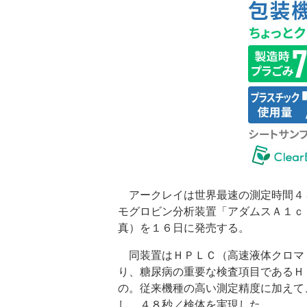
アークレイは世界最速の測定時間４
モグロビン分析装置「アダムスＡ１ｃ
真）を１６日に発売する。
同装置はＨＰＬＣ（高速液体クロマ
り、糖尿病の重要な検査項目であるＨ
の。従来機種の高い測定精度に加えて
し、４８秒／検体を実現した。