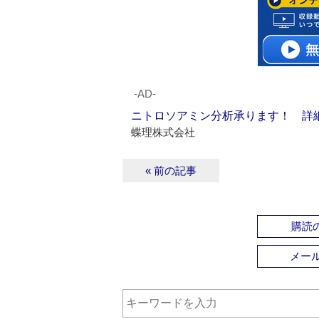
‐AD‐
ニトロソアミン分析承ります！ 詳
蝶理株式会社
« 前の記事
購読の
メー