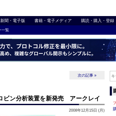
新聞・電子版
書籍・電子メディア
購読・購入・登録
ー一覧
次の記事 »
ロビン分析装置を新発売 アークレイ
2008年12月15日 (月)