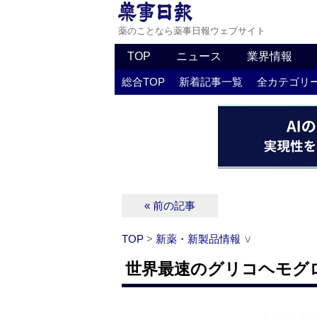
薬のことなら薬事日報ウェブサイト
TOP
ニュース
業界情報
総合TOP
新着記事一覧
全カテゴリ
« 前の記事
TOP
>
新薬・新製品情報
∨
世界最速のグリコヘモグ