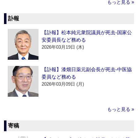
もっと見る »
訃報
【訃報】松本純元衆院議員が死去‐国家公
安委員長など務める
2026年03月19日 (木)
【訃報】漆畑日薬元副会長が死去‐中医協
委員など務める
2026年03月09日 (月)
もっと見る »
寄稿