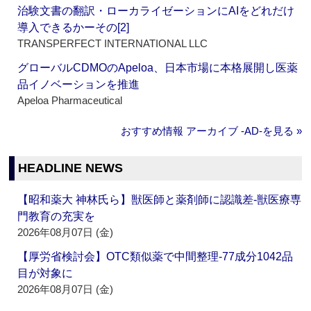
治験文書の翻訳・ローカライゼーションにAIをどれだけ
導入できるかーその[2]
TRANSPERFECT INTERNATIONAL LLC
グローバルCDMOのApeloa、日本市場に本格展開し医薬
品イノベーションを推進
Apeloa Pharmaceutical
おすすめ情報 アーカイブ ‐AD‐を見る »
HEADLINE NEWS
【昭和薬大 神林氏ら】獣医師と薬剤師に認識差‐獣医療専
門教育の充実を
2026年08月07日 (金)
【厚労省検討会】OTC類似薬で中間整理‐77成分1042品
目が対象に
2026年08月07日 (金)