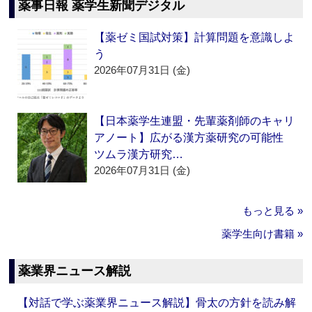
薬事日報 薬学生新聞デジタル
【薬ゼミ国試対策】計算問題を意識しよ
う
2026年07月31日 (金)
【日本薬学生連盟・先輩薬剤師のキャリ
アノート】広がる漢方薬研究の可能性
ツムラ漢方研究…
2026年07月31日 (金)
もっと見る »
薬学生向け書籍 »
薬業界ニュース解説
【対話で学ぶ薬業界ニュース解説】骨太の方針を読み解