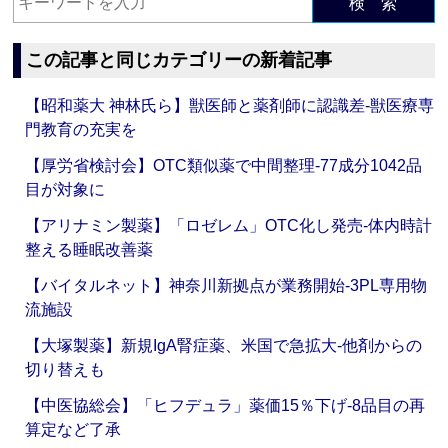
検 索
この記事と同じカテゴリーの新着記事
【昭和薬大 神林氏ら】獣医師と薬剤師に認識差‐獣医療専
門教育の充実を
【厚労省検討会】OTC類似薬で中間整理‐77成分1042品
目が対象に
【アリナミン製薬】「ロゼレム」OTC化し発売‐体内時計
整える睡眠改善薬
【バイタルネット】神奈川新拠点が業務開始‐3PL専用物
流施設
【大塚製薬】新規IgA腎症薬、米国で急拡大‐他剤からの
切り替えも
【中医協総会】「ヒフデュラ」薬価15％下げ‐8品目の再
算定など了承