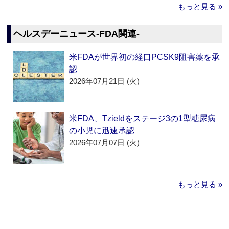
もっと見る »
ヘルスデーニュース‐FDA関連‐
米FDAが世界初の経口PCSK9阻害薬を承
認
2026年07月21日 (火)
米FDA、Tzieldをステージ3の1型糖尿病
の小児に迅速承認
2026年07月07日 (火)
もっと見る »