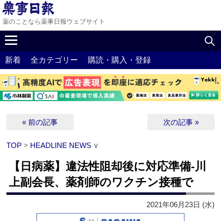
薬のことなら薬事日報ウェブサイト
新着
全カテゴリー
購読・購入・登録
« 前の記事
次の記事 »
TOP
>
HEADLINE NEWS
∨
【日病薬】違法性阻却後に対応準備‐川
上副会長、薬剤師のワクチン接種で
2021年06月23日 (水)