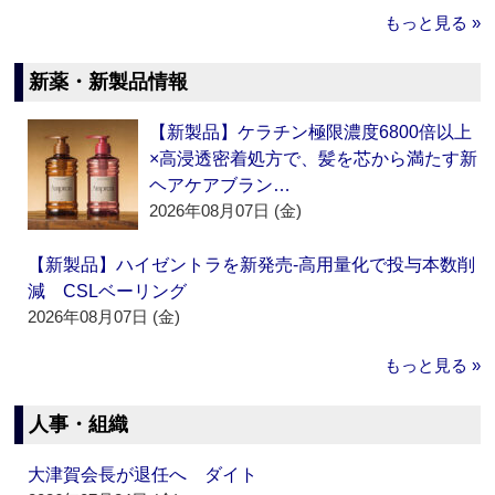
もっと見る »
新薬・新製品情報
【新製品】ケラチン極限濃度6800倍以上
×高浸透密着処方で、髪を芯から満たす新
ヘアケアブラン…
2026年08月07日 (金)
【新製品】ハイゼントラを新発売‐高用量化で投与本数削
減 CSLベーリング
2026年08月07日 (金)
もっと見る »
人事・組織
大津賀会長が退任へ ダイト