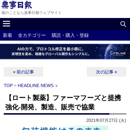
薬のことなら薬事日報ウェブサイト
新着
全カテゴリー
購読・購入・登録
« 前の記事
次の記事 »
TOP
>
HEADLINE NEWS
∨
【ロート製薬】ファーマフーズと提携
強化‐開発、製造、販売で協業
2021年07月27日 (火)