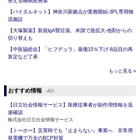
整える睡眠改善薬
【バイタルネット】神奈川新拠点が業務開始‐3PL専用物
流施設
【大塚製薬】新規IgA腎症薬、米国で急拡大‐他剤からの
切り替えも
【中医協総会】「ヒフデュラ」薬価15％下げ‐8品目の再
算定など了承
もっと見る »
おすすめ情報
‐AD‐
【日立社会情報サービス】医療従事者が副作用情報を迅
速確認
株式会社日立社会情報サービス
【トーホー】災害時でも『止まらない』事業へ 非常用
発電機で万全のBCP対策