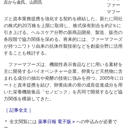
左から金氏、山田氏
ファー
マフー
ズと資本業務提携を強化する契約を締結した。新たに同社
の株式約20万株を上限に取得し、株式保有割合を約2％に
引き上げる。ヘルスケア分野の新商品開発、製造、販売の
各段階で協力関係を深める。将来的には、ファーマフーズ
が持つニワトリ由来の抗体作製技術などを創薬分野に活用
することも検討する。
ファーマフーズは、機能性表示食品などに用いる素材を
主に開発するバイオベンチャー企業。卵黄など天然物に含
まれる成分の抽出や発酵の技術に強みを持つ。2005年にロ
ートと資本提携を結び、卵黄由来の骨の成長促進成分を用
いた栄養機能食品「セノビック」を共同で開発するなど協
力関係を構築してきた。
［ 記事全文 ］
＊ 全文閲覧には
薬事日報 電子版 »
への申込みが必要で