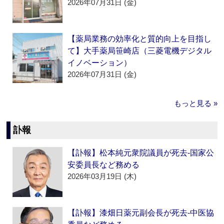
2026年07月31日 (金)
【薬局業務の効率化と質的向上を目指し
て】大手薬局笹崎店（三菱電機デジタル
イノベーション）
2026年07月31日 (金)
もっと見る »
訃報
【訃報】松本純元衆院議員が死去‐国家公
安委員長など務める
2026年03月19日 (木)
【訃報】漆畑日薬元副会長が死去‐中医協