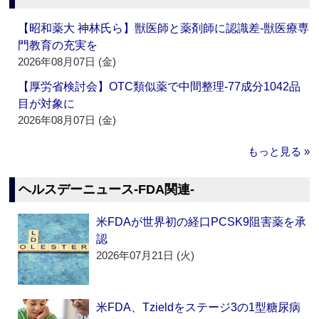
【昭和薬大 神林氏ら】獣医師と薬剤師に認識差‐獣医療専
門教育の充実を
2026年08月07日 (金)
【厚労省検討会】OTC類似薬で中間整理‐77成分1042品
目が対象に
2026年08月07日 (金)
もっと見る »
ヘルスデーニュース‐FDA関連‐
米FDAが世界初の経口PCSK9阻害薬を承
認
2026年07月21日 (火)
米FDA、Tzieldをステージ3の1型糖尿病