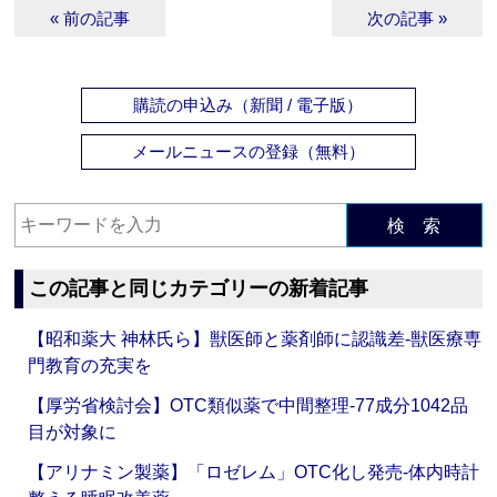
« 前の記事
次の記事 »
購読の申込み（新聞 / 電子版）
メールニュースの登録（無料）
検 索
この記事と同じカテゴリーの新着記事
【昭和薬大 神林氏ら】獣医師と薬剤師に認識差‐獣医療専
門教育の充実を
【厚労省検討会】OTC類似薬で中間整理‐77成分1042品
目が対象に
【アリナミン製薬】「ロゼレム」OTC化し発売‐体内時計