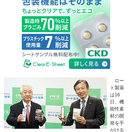
ロー
ト製薬
は16
日、機
能性素
材の開
発を手
がける