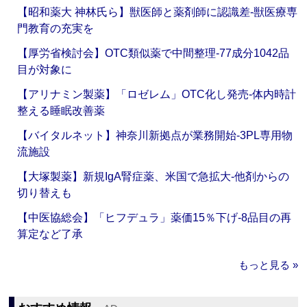
【昭和薬大 神林氏ら】獣医師と薬剤師に認識差‐獣医療専
門教育の充実を
【厚労省検討会】OTC類似薬で中間整理‐77成分1042品
目が対象に
【アリナミン製薬】「ロゼレム」OTC化し発売‐体内時計
整える睡眠改善薬
【バイタルネット】神奈川新拠点が業務開始‐3PL専用物
流施設
【大塚製薬】新規IgA腎症薬、米国で急拡大‐他剤からの
切り替えも
【中医協総会】「ヒフデュラ」薬価15％下げ‐8品目の再
算定など了承
もっと見る »