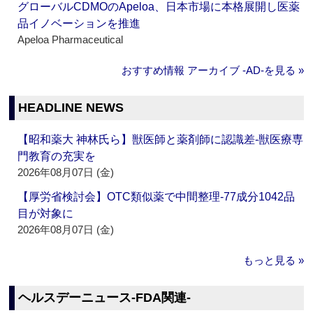
グローバルCDMOのApeloa、日本市場に本格展開し医薬
品イノベーションを推進
Apeloa Pharmaceutical
おすすめ情報 アーカイブ ‐AD‐を見る »
HEADLINE NEWS
【昭和薬大 神林氏ら】獣医師と薬剤師に認識差‐獣医療専
門教育の充実を
2026年08月07日 (金)
【厚労省検討会】OTC類似薬で中間整理‐77成分1042品
目が対象に
2026年08月07日 (金)
もっと見る »
ヘルスデーニュース‐FDA関連‐