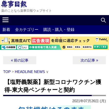
薬のことなら薬事日報ウェブサイト
新着
全カテゴリー
購読・購入・登録
« 前の記事
次の記事 »
TOP
>
HEADLINE NEWS
∨
【塩野義製薬】新型コロナワクチン獲
得‐東大発ベンチャーと契約
2021年07月26日 (月)