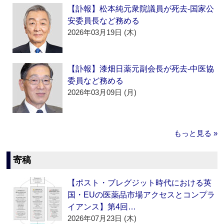
【訃報】松本純元衆院議員が死去‐国家公
安委員長など務める
2026年03月19日 (木)
【訃報】漆畑日薬元副会長が死去‐中医協
委員など務める
2026年03月09日 (月)
もっと見る »
寄稿
【ポスト・ブレグジット時代における英
国・EUの医薬品市場アクセスとコンプラ
イアンス】第4回…
2026年07月23日 (木)