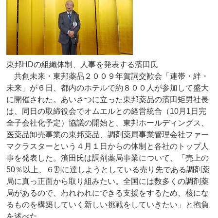
東邦HDの組織体制、人事を発表する濱田氏
共創未来・東邦薬品２００９年賀詞交歓会「連帯・絆・
未来」が６日、都内のホテルで約８００人が参加して盛大
に開催された。あいさつに立った東邦薬品の濱田矩男社長
は、同日の取締役会でオムエルとの経営統合（10月1日完
全子会社化予定）協議の開始と、東邦ホールディングス、
医薬品卸売事業の東邦薬品、調剤薬局事業管理会社ファー
マクラスターという４月１日からの体制と各社のトップ人
事を発表した。濱田氏は調剤薬局事業について、「売上の
50％以上、６割に達しようとしている売り先である調剤薬
局に真っ正面から取り組みたい。全国には数多くの調剤薬
局があるので、われわれにできる支援をするため、核にな
るものを構築していく新しい挑戦をしていきたい」と抱負
を述べた。