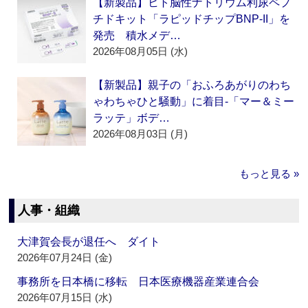
【新製品】ヒト脳性ナトリウム利尿ペプ
チドキット「ラピッドチップBNP-II」を
発売 積水メデ…
2026年08月05日 (水)
【新製品】親子の「おふろあがりのわち
ゃわちゃひと騒動」に着目‐「マー＆ミー
ラッテ」ボデ…
2026年08月03日 (月)
もっと見る »
人事・組織
大津賀会長が退任へ ダイト
2026年07月24日 (金)
事務所を日本橋に移転 日本医療機器産業連合会
2026年07月15日 (水)