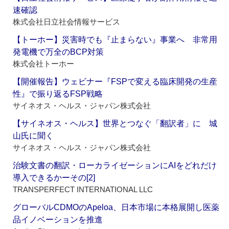
速確認
株式会社日立社会情報サービス
【トーホー】災害時でも『止まらない』事業へ 非常用
発電機で万全のBCP対策
株式会社トーホー
【開催報告】ウェビナー『FSPで変える臨床開発の生産
性』で振り返るFSP戦略
サイネオス・ヘルス・ジャパン株式会社
【サイネオス・ヘルス】世界とつなぐ「翻訳者」に 城
山氏に聞く
サイネオス・ヘルス・ジャパン株式会社
治験文書の翻訳・ローカライゼーションにAIをどれだけ
導入できるかーその[2]
TRANSPERFECT INTERNATIONAL LLC
グローバルCDMOのApeloa、日本市場に本格展開し医薬
品イノベーションを推進