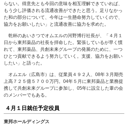
らない。得意先とも今回の意味を相互理解できていれば、
もう少し評価される流通改善ができたと思う。足りなかっ
た和の部分について、今年は一生懸命努力していくので、
協力をお願いしたい」と流通改善に協力を求めた。
乾杯のあいさつでオムエルの河野博行社長が、「４月１
日から東邦薬品の社長を拝命した。緊張しているが早く慣
れて、東邦薬品、共創未来グループの発展のために、一つ
ひとつ貢献できるよう努力していく。支援、協力をお願い
したい」と語った。
オムエル（広島市）は、従業員４９２人、08年３月期売
上高７２５億５７００万円。04年５月に東邦薬品と業務提
携して共創未来グループに参加し、05年に設立した葦の会
のメンバーでもある。
４月１日就任予定役員
東邦ホールディングス