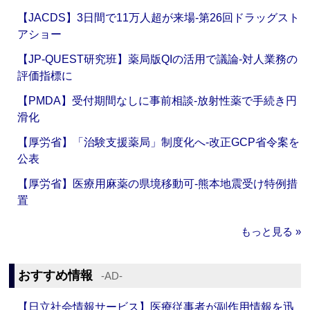
【JACDS】3日間で11万人超が来場‐第26回ドラッグスト
アショー
【JP-QUEST研究班】薬局版QIの活用で議論‐対人業務の
評価指標に
【PMDA】受付期間なしに事前相談‐放射性薬で手続き円
滑化
【厚労省】「治験支援薬局」制度化へ‐改正GCP省令案を
公表
【厚労省】医療用麻薬の県境移動可‐熊本地震受け特例措
置
もっと見る »
おすすめ情報
‐AD‐
【日立社会情報サービス】医療従事者が副作用情報を迅