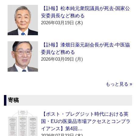
【訃報】松本純元衆院議員が死去‐国家公
安委員長など務める
2026年03月19日 (木)
【訃報】漆畑日薬元副会長が死去‐中医協
委員など務める
2026年03月09日 (月)
もっと見る »
寄稿
【ポスト・ブレグジット時代における英
国・EUの医薬品市場アクセスとコンプラ
イアンス】第4回…
2026年07月23日 (木)