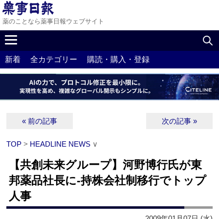
薬のことなら薬事日報ウェブサイト
新着
全カテゴリー
購読・購入・登録
« 前の記事
次の記事 »
TOP
>
HEADLINE NEWS
∨
【共創未来グループ】河野博行氏が東
邦薬品社長に‐持株会社制移行でトップ
人事
2009年01月07日 (水)