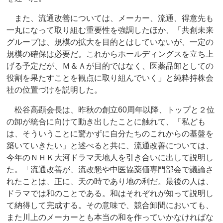
また、流通改善については、メーカー、流通、得意先も
一丸になって取り組む重要性を強調したほか、「共創未来
グループは、規模の拡大を目的とはしていないが、一定の
規模の確保は必要だ。これからホールディングスを立ち上
げる予定だが、Ｍ＆Ａが目的ではなく、医薬品卸としての
役割を果たすことを観点に取り組んでいく」と純粋持株会
社の位置づけを説明した。
松谷高顕会長は、昨秋の創立60周年以降、トップと２位
の卸が統合に向けて動き出したことに触れて、「私ども
は、そういうことに驚かずに自分たちのこれからの基盤を
築いていきたい」と述べると共に、流通改善については、
今年のＮＨＫ大河ドラマ天地人を引き合いに出して説明し
た。「流通改善が、流改懇や中医協薬価専門部会で議論さ
れたことは、正に、天の時であり地の利だ。最後の人は、
ドラマでは和のことである。和はそれぞれが知って説明し
て納得して完成する。その意味で、競合卸間においても、
また川上のメーカーとも本当の和を作っていかなければな