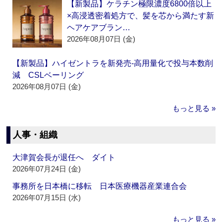
【新製品】ケラチン極限濃度6800倍以上
×高浸透密着処方で、髪を芯から満たす新
ヘアケアブラン…
2026年08月07日 (金)
【新製品】ハイゼントラを新発売‐高用量化で投与本数削
減 CSLベーリング
2026年08月07日 (金)
もっと見る »
人事・組織
大津賀会長が退任へ ダイト
2026年07月24日 (金)
事務所を日本橋に移転 日本医療機器産業連合会
2026年07月15日 (水)
もっと見る »