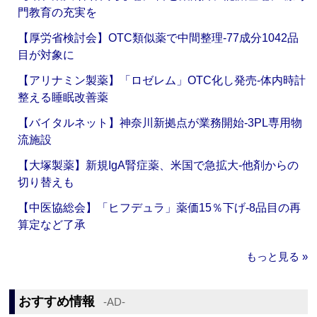
門教育の充実を
【厚労省検討会】OTC類似薬で中間整理‐77成分1042品
目が対象に
【アリナミン製薬】「ロゼレム」OTC化し発売‐体内時計
整える睡眠改善薬
【バイタルネット】神奈川新拠点が業務開始‐3PL専用物
流施設
【大塚製薬】新規IgA腎症薬、米国で急拡大‐他剤からの
切り替えも
【中医協総会】「ヒフデュラ」薬価15％下げ‐8品目の再
算定など了承
もっと見る »
おすすめ情報
‐AD‐