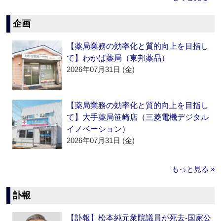
企画
【薬局業務の効率化と質的向上を目指し
て】わかば薬局（東邦薬品）
2026年07月31日 (金)
【薬局業務の効率化と質的向上を目指し
て】大手薬局笹崎店（三菱電機デジタル
イノベーション）
2026年07月31日 (金)
もっと見る »
訃報
【訃報】松本純元衆院議員が死去‐国家公