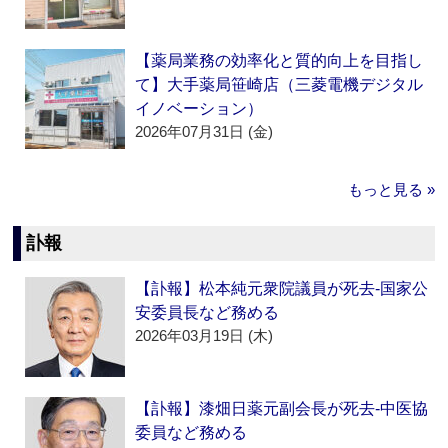
【薬局業務の効率化と質的向上を目指し
て】大手薬局笹崎店（三菱電機デジタル
イノベーション）
2026年07月31日 (金)
もっと見る »
訃報
【訃報】松本純元衆院議員が死去‐国家公
安委員長など務める
2026年03月19日 (木)
【訃報】漆畑日薬元副会長が死去‐中医協
委員など務める