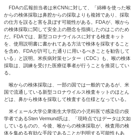
FDAの広報担当者は米CNNに対して、「綿棒を使った喉
からの検体採取は鼻腔からの採取よりも複雑であり、採取
の仕方を誤ると害を及ぼす可能性がある。FDAが、喉から
の検体採取に関して安全上の懸念を指摘したのはこのため
だ。FDAでは、新型コロナウイルスに対する検査キット
を、使用説明書に書かれてある方法で検体を採取すること
を含め、FDAが許可した通りに用いるべきことを勧告して
いる」と説明。米疾病対策センター（CDC）も、喉の検体
採取は、訓練を受けた医療従事者が行うことを推奨してい
る。
喉からの検体採取は、一部の国では一般的であるが、米
国で流通している新型コロナウイルス検査キットのほとん
どは、鼻から検体を採取して検査する仕様となっている。
米イェール大学公衆衛生大学院の小児科医で感染症の疫
学者であるSten Vermund氏は、「現時点ではデータは欠如
しているものの、今後、喉からの検体採取が、検査用の検
体を集める有効な手段であることが判明する可能性もあ