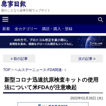
薬のことなら薬事日報ウェブサイト
新着
全カテゴリー
購読・購入・登録
« 前の記事
次の記事 »
TOP
>
ヘルスデーニュース‐FDA関連‐
∨
新型コロナ迅速抗原検査キットの使用
法について米FDAが注意喚起
2022年01月26日 (水)