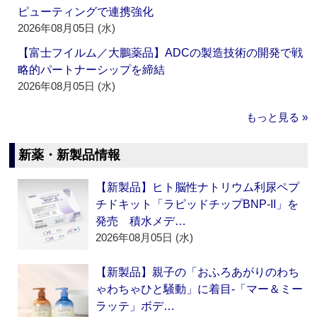
ピューティングで連携強化
2026年08月05日 (水)
【富士フイルム／大鵬薬品】ADCの製造技術の開発で戦
略的パートナーシップを締結
2026年08月05日 (水)
もっと見る »
新薬・新製品情報
【新製品】ヒト脳性ナトリウム利尿ペプ
チドキット「ラピッドチップBNP-II」を
発売 積水メデ…
2026年08月05日 (水)
【新製品】親子の「おふろあがりのわち
ゃわちゃひと騒動」に着目‐「マー＆ミー
ラッテ」ボデ…