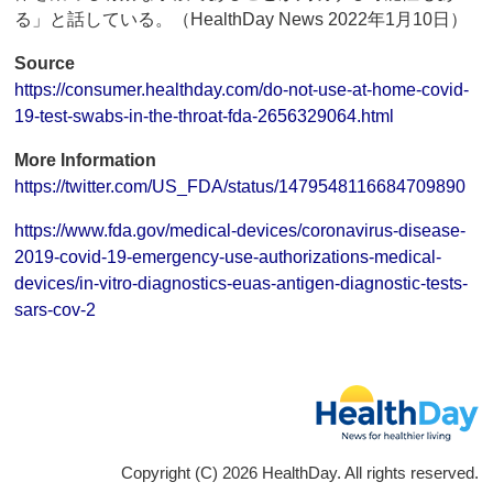
る」と話している。（HealthDay News 2022年1月10日）
Source
https://consumer.healthday.com/do-not-use-at-home-covid-
19-test-swabs-in-the-throat-fda-2656329064.html
More Information
https://twitter.com/US_FDA/status/1479548116684709890
https://www.fda.gov/medical-devices/coronavirus-disease-
2019-covid-19-emergency-use-authorizations-medical-
devices/in-vitro-diagnostics-euas-antigen-diagnostic-tests-
sars-cov-2
Copyright (C) 2026 HealthDay. All rights reserved.