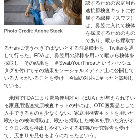
認するための家庭用迅
速抗原検査キットに付
属する綿棒（スワブ）
は、鼻腔に入れて検体
Photo Credit: Adobe Stock
を採取するためのもの
であり、喉から採取す
るために使うべきではないとする注意喚起を、Twitterを通
して行った。FDAは、鼻腔用の綿棒を用いて喉から検体を
採取し、その結果を、＃SwabYourThroatというハッシュ
タグを付けてその結果をソーシャルメディア上に公開して
いる人々がいることを受け、今回の対応に至ったと説明し
ている。
米国でFDAにより緊急使用許可（EUA）が与えられてい
る家庭用迅速抗原検査キットの中には、OTC医薬品として
入手できるものも少なくない。家庭用検査キットを用いた
喉からの検体採取は、喉から採取した検体を用いた方がオ
ミクロン株を検出しやすいとする初期の研究報告を受け
て、広まりを見せるようになったという。