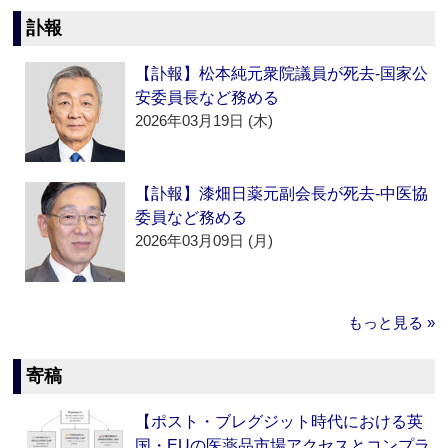
訃報
【訃報】松本純元衆院議員が死去‐国家公
安委員長など務める
2026年03月19日 (木)
【訃報】漆畑日薬元副会長が死去‐中医協
委員など務める
2026年03月09日 (月)
もっと見る »
寄稿
【ポスト・ブレグジット時代における英
国・EUの医薬品市場アクセスとコンプラ