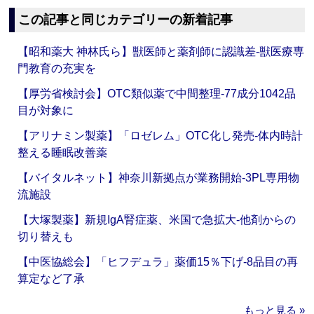
この記事と同じカテゴリーの新着記事
【昭和薬大 神林氏ら】獣医師と薬剤師に認識差‐獣医療専
門教育の充実を
【厚労省検討会】OTC類似薬で中間整理‐77成分1042品
目が対象に
【アリナミン製薬】「ロゼレム」OTC化し発売‐体内時計
整える睡眠改善薬
【バイタルネット】神奈川新拠点が業務開始‐3PL専用物
流施設
【大塚製薬】新規IgA腎症薬、米国で急拡大‐他剤からの
切り替えも
【中医協総会】「ヒフデュラ」薬価15％下げ‐8品目の再
算定など了承
もっと見る »