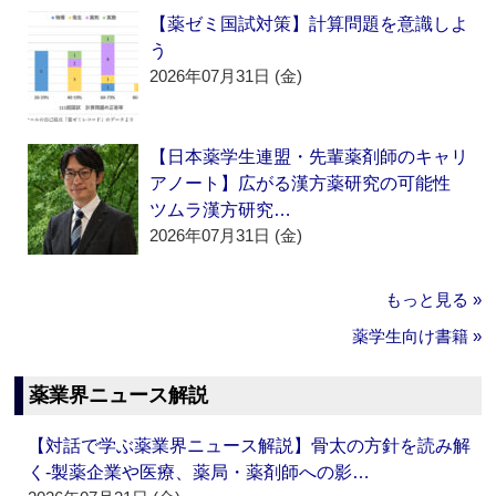
【薬ゼミ国試対策】計算問題を意識しよ
う
2026年07月31日 (金)
【日本薬学生連盟・先輩薬剤師のキャリ
アノート】広がる漢方薬研究の可能性
ツムラ漢方研究…
2026年07月31日 (金)
もっと見る »
薬学生向け書籍 »
薬業界ニュース解説
【対話で学ぶ薬業界ニュース解説】骨太の方針を読み解
く‐製薬企業や医療、薬局・薬剤師への影…