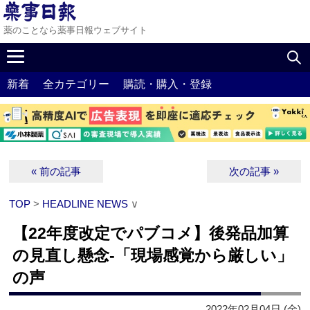
薬のことなら薬事日報ウェブサイト
新着
全カテゴリー
購読・購入・登録
« 前の記事
次の記事 »
TOP
>
HEADLINE NEWS
∨
【22年度改定でパブコメ】後発品加算
の見直し懸念‐「現場感覚から厳しい」
の声
2022年02月04日 (金)