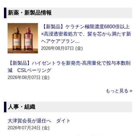
新薬・新製品情報
【新製品】ケラチン極限濃度6800倍以上
×高浸透密着処方で、髪を芯から満たす新
ヘアケアブラン…
2026年08月07日 (金)
【新製品】ハイゼントラを新発売‐高用量化で投与本数削
減 CSLベーリング
2026年08月07日 (金)
もっと見る »
人事・組織
大津賀会長が退任へ ダイト
2026年07月24日 (金)