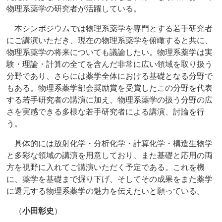
物理系薬学の研究者が活躍している。
本シンポジウムでは物理系薬学を専門とする若手研究者
にご講演いただき、現在の物理系薬学を俯瞰すると共に、
物理系薬学の将来についても議論したい。物理系薬学は実
験・理論・計算の全てを含んだ非常に広い領域を取り扱う
分野であり、さらには薬学全体における基礎となる分野で
もある。物理系薬学部会奨励賞を受賞したこの分野を代表
する若手研究者の講演に加え、物理系薬学の扱う分野の広
さを実感できる多様な若手研究者による講演、討論を行
う。
具体的には放射化学・分析化学・計算化学・構造生物学
と多彩な領域の講演を用意しており、また基礎と応用の両
方を視野に入れてご講演いただく予定である。これを機
に、薬学を基礎まで掘り下げ、そしてその成果をまた薬学
に還元する物理系薬学の魅力を伝えたいと願っている。
（
小田彰史
）