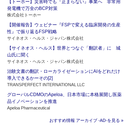
【トーホー】災害時でも『止まらない』事業へ 非常用
発電機で万全のBCP対策
株式会社トーホー
【開催報告】ウェビナー『FSPで変える臨床開発の生産
性』で振り返るFSP戦略
サイネオス・ヘルス・ジャパン株式会社
【サイネオス・ヘルス】世界とつなぐ「翻訳者」に 城
山氏に聞く
サイネオス・ヘルス・ジャパン株式会社
治験文書の翻訳・ローカライゼーションにAIをどれだけ
導入できるかーその[2]
TRANSPERFECT INTERNATIONAL LLC
グローバルCDMOのApeloa、日本市場に本格展開し医薬
品イノベーションを推進
Apeloa Pharmaceutical
おすすめ情報 アーカイブ ‐AD‐を見る »