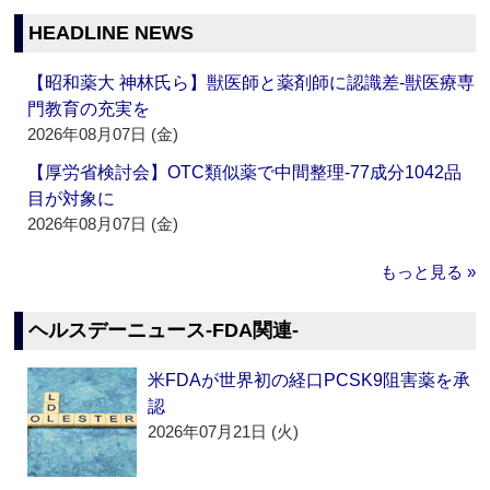
HEADLINE NEWS
【昭和薬大 神林氏ら】獣医師と薬剤師に認識差‐獣医療専
門教育の充実を
2026年08月07日 (金)
【厚労省検討会】OTC類似薬で中間整理‐77成分1042品
目が対象に
2026年08月07日 (金)
もっと見る »
ヘルスデーニュース‐FDA関連‐
米FDAが世界初の経口PCSK9阻害薬を承
認
2026年07月21日 (火)