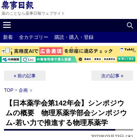
薬のことなら薬事日報ウェブサイト
新着
全カテゴリー
購読・購入・登録
« 前の記事
次の記事 »
TOP
>
企画
∨
【日本薬学会第142年会】シンポジウ
ムの概要 物理系薬学部会シンポジウ
ム‐若い力で推進する物理系薬学
2022年03月23日 (水)