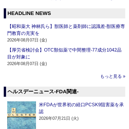
HEADLINE NEWS
【昭和薬大 神林氏ら】獣医師と薬剤師に認識差‐獣医療専
門教育の充実を
2026年08月07日 (金)
【厚労省検討会】OTC類似薬で中間整理‐77成分1042品
目が対象に
2026年08月07日 (金)
もっと見る »
ヘルスデーニュース‐FDA関連‐
米FDAが世界初の経口PCSK9阻害薬を承
認
2026年07月21日 (火)