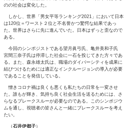
のの社会は変化した。
しかし、世界「男女平等ランキング2021」において日本
は120位＝ワースト２位と不名誉かつ驚愕な結果であっ
た。世界はさらに先に進んでいた。日本はずっと歪なので
ある。
今回のシンポジストである望月眞弓氏、亀井美和子氏
宮間三奈子氏は停滞した社会に一石を投じてきた方々であ
る。また、森永雄太氏は、職場のダイバーシティを成果に
結びつけるためには適正なインクルージョンの導入が必要
であることを発信している。
憎きコロナ禍は良くも悪くも私たちの日常を一変させ
た。誰もが輝き、気持ち良く社会生活を送るためには、さ
らなるブレークスルーが必要なのである。このシンポジウ
ムを通し、視聴者の皆さんと一緒にブレークスルーを考え
たい。
（
石井伊都子
）