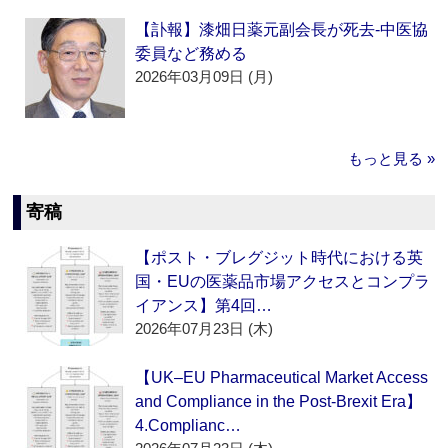
【訃報】漆畑日薬元副会長が死去‐中医協
委員など務める
2026年03月09日 (月)
もっと見る »
寄稿
【ポスト・ブレグジット時代における英
国・EUの医薬品市場アクセスとコンプラ
イアンス】第4回…
2026年07月23日 (木)
【UK–EU Pharmaceutical Market Access
and Compliance in the Post-Brexit Era】
4.Complianc…