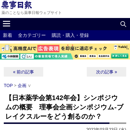
薬のことなら薬事日報ウェブサイト
新着
全カテゴリー
購読・購入・登録
« 前の記事
次の記事 »
TOP
>
企画
∨
【日本薬学会第142年会】シンポジウ
ムの概要 理事会企画シンポジウム‐ブ
レイクスルーをどう創るのか？
2022年03月23日 (水)