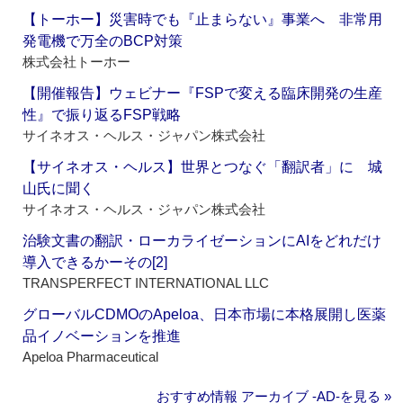
【トーホー】災害時でも『止まらない』事業へ 非常用
発電機で万全のBCP対策
株式会社トーホー
【開催報告】ウェビナー『FSPで変える臨床開発の生産
性』で振り返るFSP戦略
サイネオス・ヘルス・ジャパン株式会社
【サイネオス・ヘルス】世界とつなぐ「翻訳者」に 城
山氏に聞く
サイネオス・ヘルス・ジャパン株式会社
治験文書の翻訳・ローカライゼーションにAIをどれだけ
導入できるかーその[2]
TRANSPERFECT INTERNATIONAL LLC
グローバルCDMOのApeloa、日本市場に本格展開し医薬
品イノベーションを推進
Apeloa Pharmaceutical
おすすめ情報 アーカイブ ‐AD‐を見る »