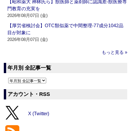
【昭和薬大 神林氏ら】獣医師と薬剤師に認識差‐獣医療専
門教育の充実を
2026年08月07日 (金)
【厚労省検討会】OTC類似薬で中間整理‐77成分1042品
目が対象に
2026年08月07日 (金)
もっと見る »
年月別 全記事一覧
アカウント・RSS
X (Twitter)