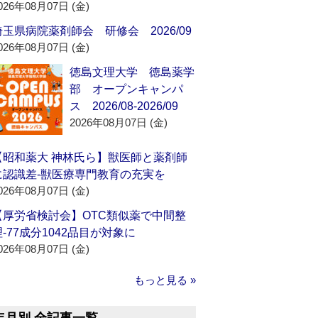
026年08月07日 (金)
埼玉県病院薬剤師会 研修会 2026/09
026年08月07日 (金)
徳島文理大学 徳島薬学
部 オープンキャンパ
ス 2026/08-2026/09
2026年08月07日 (金)
【昭和薬大 神林氏ら】獣医師と薬剤師
に認識差‐獣医療専門教育の充実を
026年08月07日 (金)
【厚労省検討会】OTC類似薬で中間整
理‐77成分1042品目が対象に
026年08月07日 (金)
もっと見る »