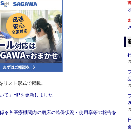
行
2
品
をリスト形式で掲載。
2
いて」HPを更新しました
2
2
係る各医療機関内の病床の確保状況・使用率等の報告を
会