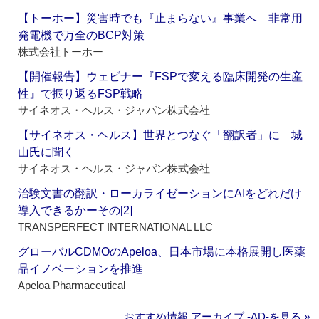
【トーホー】災害時でも『止まらない』事業へ 非常用
発電機で万全のBCP対策
株式会社トーホー
【開催報告】ウェビナー『FSPで変える臨床開発の生産
性』で振り返るFSP戦略
サイネオス・ヘルス・ジャパン株式会社
【サイネオス・ヘルス】世界とつなぐ「翻訳者」に 城
山氏に聞く
サイネオス・ヘルス・ジャパン株式会社
治験文書の翻訳・ローカライゼーションにAIをどれだけ
導入できるかーその[2]
TRANSPERFECT INTERNATIONAL LLC
グローバルCDMOのApeloa、日本市場に本格展開し医薬
品イノベーションを推進
Apeloa Pharmaceutical
おすすめ情報 アーカイブ ‐AD‐を見る »