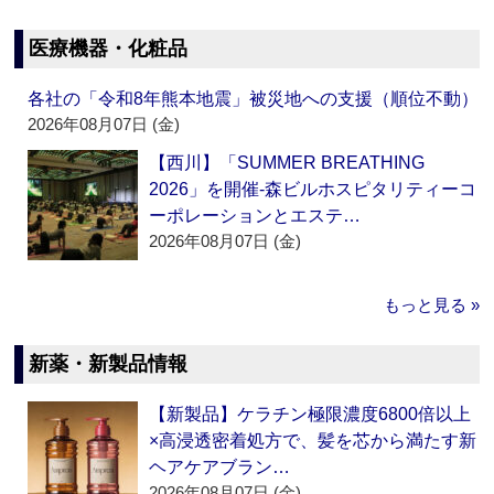
医療機器・化粧品
各社の「令和8年熊本地震」被災地への支援（順位不動）
2026年08月07日 (金)
【西川】「SUMMER BREATHING
2026」を開催‐森ビルホスピタリティーコ
ーポレーションとエステ…
2026年08月07日 (金)
もっと見る »
新薬・新製品情報
【新製品】ケラチン極限濃度6800倍以上
×高浸透密着処方で、髪を芯から満たす新
ヘアケアブラン…
2026年08月07日 (金)