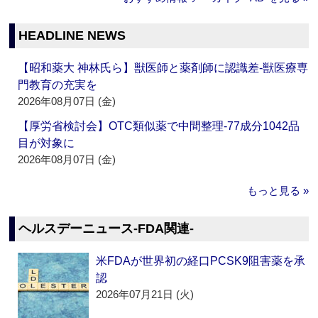
HEADLINE NEWS
【昭和薬大 神林氏ら】獣医師と薬剤師に認識差‐獣医療専
門教育の充実を
2026年08月07日 (金)
【厚労省検討会】OTC類似薬で中間整理‐77成分1042品
目が対象に
2026年08月07日 (金)
もっと見る »
ヘルスデーニュース‐FDA関連‐
米FDAが世界初の経口PCSK9阻害薬を承
認
2026年07月21日 (火)