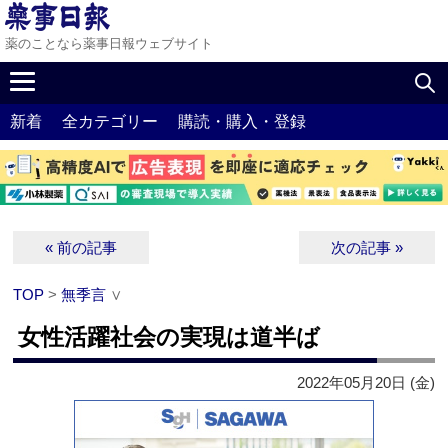
薬のことなら薬事日報ウェブサイト
新着
全カテゴリー
購読・購入・登録
« 前の記事
次の記事 »
TOP
>
無季言
∨
女性活躍社会の実現は道半ば
2022年05月20日 (金)