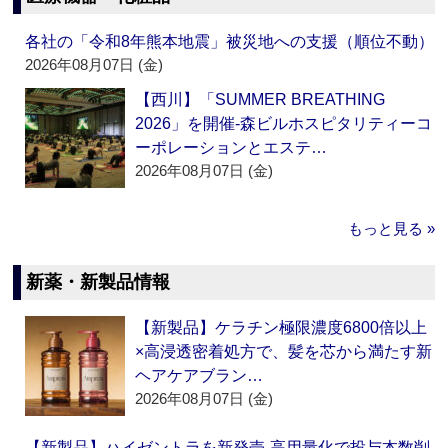
各社の「令和8年熊本地震」被災地への支援（順位不動）
2026年08月07日 (金)
【西川】「SUMMER BREATHING
2026」を開催‐森ビルホスピタリティーコ
ーポレーションとエステ…
2026年08月07日 (金)
もっと見る »
新薬・新製品情報
【新製品】ケラチン極限濃度6800倍以上
×高浸透密着処方で、髪を芯から満たす新
ヘアケアブラン…
2026年08月07日 (金)
【新製品】ハイゼントラを新発売‐高用量化で投与本数削