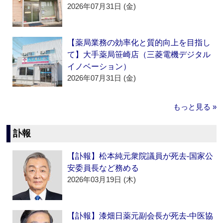
2026年07月31日 (金)
【薬局業務の効率化と質的向上を目指し
て】大手薬局笹崎店（三菱電機デジタル
イノベーション）
2026年07月31日 (金)
もっと見る »
訃報
【訃報】松本純元衆院議員が死去‐国家公
安委員長など務める
2026年03月19日 (木)
【訃報】漆畑日薬元副会長が死去‐中医協