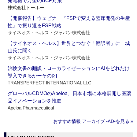
発電機で万全のBCP対策
株式会社トーホー
【開催報告】ウェビナー『FSPで変える臨床開発の生産
性』で振り返るFSP戦略
サイネオス・ヘルス・ジャパン株式会社
【サイネオス・ヘルス】世界とつなぐ「翻訳者」に 城
山氏に聞く
サイネオス・ヘルス・ジャパン株式会社
治験文書の翻訳・ローカライゼーションにAIをどれだけ
導入できるかーその[2]
TRANSPERFECT INTERNATIONAL LLC
グローバルCDMOのApeloa、日本市場に本格展開し医薬
品イノベーションを推進
Apeloa Pharmaceutical
おすすめ情報 アーカイブ ‐AD‐を見る »