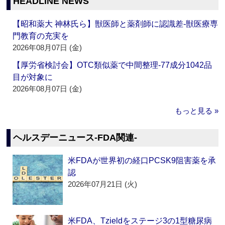
HEADLINE NEWS
【昭和薬大 神林氏ら】獣医師と薬剤師に認識差‐獣医療専
門教育の充実を
2026年08月07日 (金)
【厚労省検討会】OTC類似薬で中間整理‐77成分1042品
目が対象に
2026年08月07日 (金)
もっと見る »
ヘルスデーニュース‐FDA関連‐
米FDAが世界初の経口PCSK9阻害薬を承
認
2026年07月21日 (火)
米FDA、Tzieldをステージ3の1型糖尿病