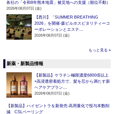
各社の「令和8年熊本地震」被災地への支援（順位不動）
2026年08月07日 (金)
【西川】「SUMMER BREATHING
2026」を開催‐森ビルホスピタリティーコ
ーポレーションとエステ…
2026年08月07日 (金)
もっと見る »
新薬・新製品情報
【新製品】ケラチン極限濃度6800倍以上
×高浸透密着処方で、髪を芯から満たす新
ヘアケアブラン…
2026年08月07日 (金)
【新製品】ハイゼントラを新発売‐高用量化で投与本数削
減 CSLベーリング