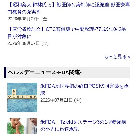
【昭和薬大 神林氏ら】獣医師と薬剤師に認識差‐獣医療専
門教育の充実を
2026年08月07日 (金)
【厚労省検討会】OTC類似薬で中間整理‐77成分1042品
目が対象に
2026年08月07日 (金)
もっと見る »
ヘルスデーニュース‐FDA関連‐
米FDAが世界初の経口PCSK9阻害薬を承
認
2026年07月21日 (火)
米FDA、Tzieldをステージ3の1型糖尿病
の小児に迅速承認