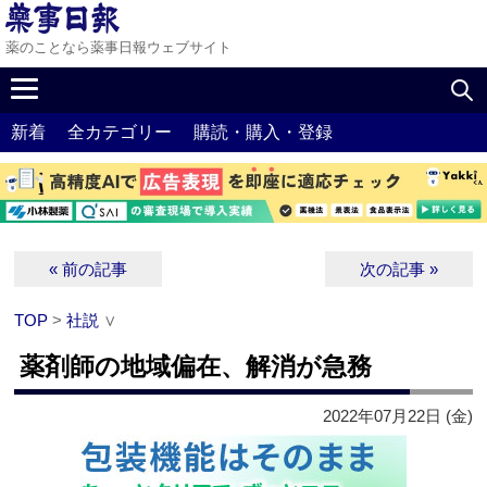
薬のことなら薬事日報ウェブサイト
新着
全カテゴリー
購読・購入・登録
« 前の記事
次の記事 »
TOP
>
社説
∨
薬剤師の地域偏在、解消が急務
2022年07月22日 (金)