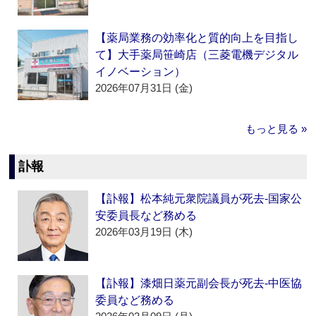
【薬局業務の効率化と質的向上を目指し
て】大手薬局笹崎店（三菱電機デジタル
イノベーション）
2026年07月31日 (金)
もっと見る »
訃報
【訃報】松本純元衆院議員が死去‐国家公
安委員長など務める
2026年03月19日 (木)
【訃報】漆畑日薬元副会長が死去‐中医協
委員など務める