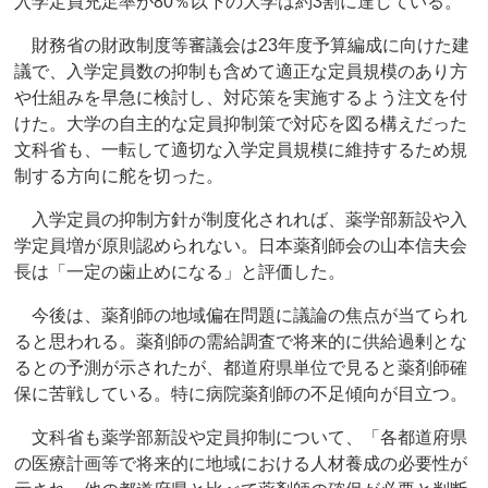
入学定員充足率が80％以下の大学は約3割に達している。
財務省の財政制度等審議会は23年度予算編成に向けた建
議で、入学定員数の抑制も含めて適正な定員規模のあり方
や仕組みを早急に検討し、対応策を実施するよう注文を付
けた。大学の自主的な定員抑制策で対応を図る構えだった
文科省も、一転して適切な入学定員規模に維持するため規
制する方向に舵を切った。
入学定員の抑制方針が制度化されれば、薬学部新設や入
学定員増が原則認められない。日本薬剤師会の山本信夫会
長は「一定の歯止めになる」と評価した。
今後は、薬剤師の地域偏在問題に議論の焦点が当てられ
ると思われる。薬剤師の需給調査で将来的に供給過剰とな
るとの予測が示されたが、都道府県単位で見ると薬剤師確
保に苦戦している。特に病院薬剤師の不足傾向が目立つ。
文科省も薬学部新設や定員抑制について、「各都道府県
の医療計画等で将来的に地域における人材養成の必要性が