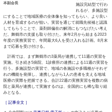
本副会長
施設完結型で行わ
れるが、多施設型
にすることで地域医療の全体像を知ってもらい、より良い
人材を育成するのが狙い。実習を通じて就職先候補と認識
してもらうことで、薬剤師偏在の解消にもつなげたい考え
だ。舞鶴市の支援も取り付けた。来年2月から始まる2023
年度の実務実習で、年間最大6人を受け入れる計画。8月末
まで応募を受け付ける。
計画では、まず舞鶴市の3薬局が連携して11週の実習を
実施。引き続き5病院、1診療所の連携による11週の実習を
行う。多施設型の実習で、地域の各施設や多職種がそれぞ
れの機能を発揮し、連携しながら1人の患者を支える地域
医療の実際を把握できる。合計22週の実務実習を複数の病
院と薬局が連携して実施するのは、全国的にも稀な取り組
みとなる。
［ 記事全文 ］