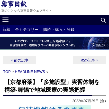
薬のことなら薬事日報ウェブサイト
新着
全カテゴリー
購読・購入・登録
« 前の記事
次の記事 »
TOP
>
HEADLINE NEWS
∨
【京都府薬】「多施設型」実習体制を
構築‐舞鶴で地域医療の実際把握
2022年07月29日 (金)