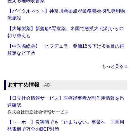
整える睡眠改善薬
【バイタルネット】神奈川新拠点が業務開始‐3PL専用物
流施設
【大塚製薬】新規IgA腎症薬、米国で急拡大‐他剤からの
切り替えも
【中医協総会】「ヒフデュラ」薬価15％下げ‐8品目の再
算定など了承
もっと見る »
おすすめ情報
‐AD‐
【日立社会情報サービス】医療従事者が副作用情報を迅
速確認
株式会社日立社会情報サービス
【トーホー】災害時でも『止まらない』事業へ 非常用
発電機で万全のBCP対策