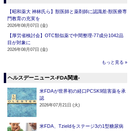
【昭和薬大 神林氏ら】獣医師と薬剤師に認識差‐獣医療専
門教育の充実を
2026年08月07日 (金)
【厚労省検討会】OTC類似薬で中間整理‐77成分1042品
目が対象に
2026年08月07日 (金)
もっと見る »
ヘルスデーニュース‐FDA関連‐
米FDAが世界初の経口PCSK9阻害薬を承
認
2026年07月21日 (火)
米FDA、Tzieldをステージ3の1型糖尿病