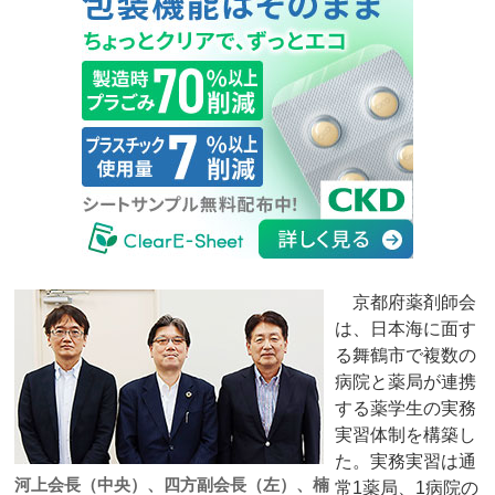
京都府薬剤師会
は、日本海に面す
る舞鶴市で複数の
病院と薬局が連携
する薬学生の実務
実習体制を構築し
た。実務実習は通
河上会長（中央）、四方副会長（左）、楠
常1薬局、1病院の