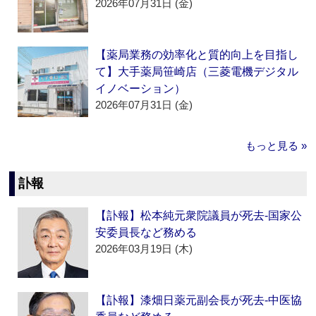
2026年07月31日 (金)
【薬局業務の効率化と質的向上を目指し
て】大手薬局笹崎店（三菱電機デジタル
イノベーション）
2026年07月31日 (金)
もっと見る »
訃報
【訃報】松本純元衆院議員が死去‐国家公
安委員長など務める
2026年03月19日 (木)
【訃報】漆畑日薬元副会長が死去‐中医協