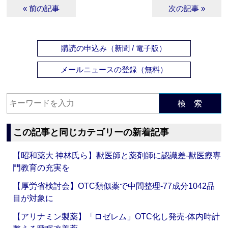
« 前の記事
次の記事 »
購読の申込み（新聞 / 電子版）
メールニュースの登録（無料）
検 索
この記事と同じカテゴリーの新着記事
【昭和薬大 神林氏ら】獣医師と薬剤師に認識差‐獣医療専
門教育の充実を
【厚労省検討会】OTC類似薬で中間整理‐77成分1042品
目が対象に
【アリナミン製薬】「ロゼレム」OTC化し発売‐体内時計