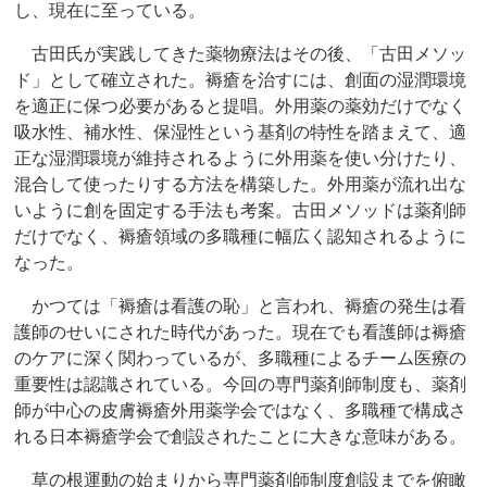
し、現在に至っている。
古田氏が実践してきた薬物療法はその後、「古田メソッ
ド」として確立された。褥瘡を治すには、創面の湿潤環境
を適正に保つ必要があると提唱。外用薬の薬効だけでなく
吸水性、補水性、保湿性という基剤の特性を踏まえて、適
正な湿潤環境が維持されるように外用薬を使い分けたり、
混合して使ったりする方法を構築した。外用薬が流れ出な
いように創を固定する手法も考案。古田メソッドは薬剤師
だけでなく、褥瘡領域の多職種に幅広く認知されるように
なった。
かつては「褥瘡は看護の恥」と言われ、褥瘡の発生は看
護師のせいにされた時代があった。現在でも看護師は褥瘡
のケアに深く関わっているが、多職種によるチーム医療の
重要性は認識されている。今回の専門薬剤師制度も、薬剤
師が中心の皮膚褥瘡外用薬学会ではなく、多職種で構成さ
れる日本褥瘡学会で創設されたことに大きな意味がある。
草の根運動の始まりから専門薬剤師制度創設までを俯瞰