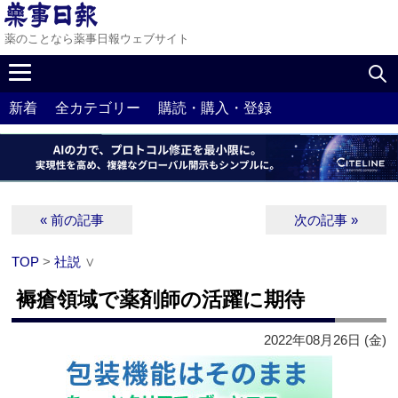
薬のことなら薬事日報ウェブサイト
新着
全カテゴリー
購読・購入・登録
« 前の記事
次の記事 »
TOP
>
社説
∨
褥瘡領域で薬剤師の活躍に期待
2022年08月26日 (金)