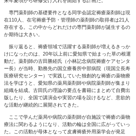
来年夏頃から研修受け入れを開始する計画だ。
専門薬剤師の基礎要件となる同学会認定褥瘡薬剤師は現
在110人、在宅褥瘡予防・管理師の薬剤師の取得者は21人
存在する。この中からどれだけの専門薬剤師が誕生するの
か期待は大きい。
振り返ると、褥瘡領域で活躍する薬剤師が増えるきっか
けになったのは、20年以上前に愛知県で始まった草の根運
動だ。薬剤師の古田勝経氏（小林記念病院褥瘡ケアセンタ
ー長）が当時、勤務先の国立療養所中部病院（現国立長寿
医療研究センター）で実践していた独創的な褥瘡の薬物療
法を学ぼうと、愛知県の薬局薬剤師や病院薬剤師が集まり
組織を結成。古田氏の理論の要点を書籍にまとめて自費出
版したり、全国で講演会や実習の場を設けるなど、意欲的
な活動が継続的に展開されてきた。
ここで学んだ薬局や病院の薬剤師が自施設で褥瘡の薬物
療法に関わるようになり、活動の輪は全国に広がっていっ
た。この活動が母体となって皮膚褥瘡外用薬学会が発足