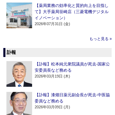
【薬局業務の効率化と質的向上を目指し
て】大手薬局笹崎店（三菱電機デジタル
イノベーション）
2026年07月31日 (金)
もっと見る »
訃報
【訃報】松本純元衆院議員が死去‐国家公
安委員長など務める
2026年03月19日 (木)
【訃報】漆畑日薬元副会長が死去‐中医協
委員など務める
2026年03月09日 (月)