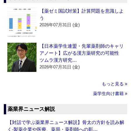
【薬ゼミ国試対策】計算問題を意識しよ
う
2026年07月31日 (金)
【日本薬学生連盟・先輩薬剤師のキャリ
アノート】広がる漢方薬研究の可能性
ツムラ漢方研究…
2026年07月31日 (金)
もっと見る »
薬学生向け書籍 »
薬業界ニュース解説
【対話で学ぶ薬業界ニュース解説】骨太の方針を読み解
く‐製薬企業や医療、薬局・薬剤師への影…