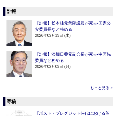
訃報
【訃報】松本純元衆院議員が死去‐国家公
安委員長など務める
2026年03月19日 (木)
【訃報】漆畑日薬元副会長が死去‐中医協
委員など務める
2026年03月09日 (月)
もっと見る »
寄稿
【ポスト・ブレグジット時代における英