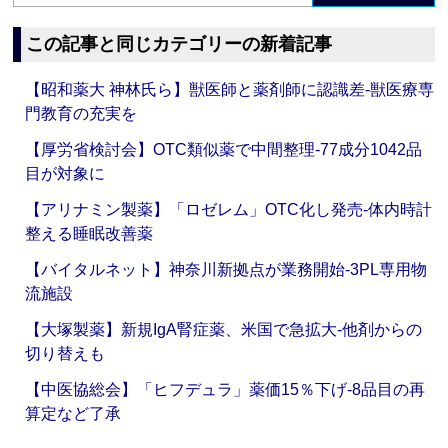
この記事と同じカテゴリーの新着記事
【昭和薬大 神林氏ら】獣医師と薬剤師に認識差‐獣医療専
門教育の充実を
【厚労省検討会】OTC類似薬で中間整理‐77成分1042品
目が対象に
【アリナミン製薬】「ロゼレム」OTC化し発売‐体内時計
整える睡眠改善薬
【バイタルネット】神奈川新拠点が業務開始‐3PL専用物
流施設
【大塚製薬】新規IgA腎症薬、米国で急拡大‐他剤からの
切り替えも
【中医協総会】「ヒフデュラ」薬価15％下げ‐8品目の再
算定など了承