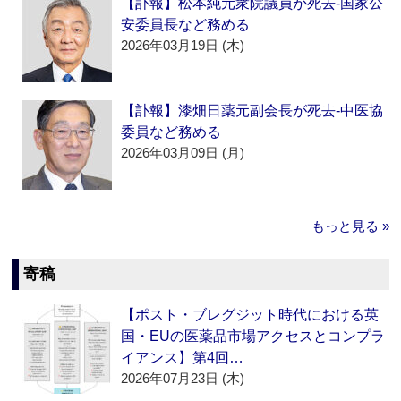
【訃報】松本純元衆院議員が死去‐国家公
安委員長など務める
2026年03月19日 (木)
【訃報】漆畑日薬元副会長が死去‐中医協
委員など務める
2026年03月09日 (月)
もっと見る »
寄稿
【ポスト・ブレグジット時代における英
国・EUの医薬品市場アクセスとコンプラ
イアンス】第4回…
2026年07月23日 (木)