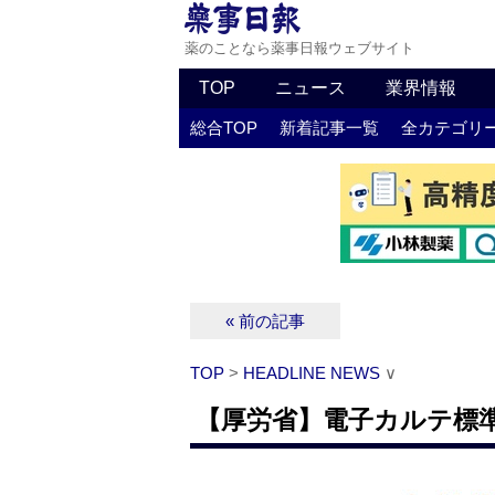
薬のことなら薬事日報ウェブサイト
TOP
ニュース
業界情報
総合TOP
新着記事一覧
全カテゴリ
« 前の記事
TOP
>
HEADLINE NEWS
∨
【厚労省】電子カルテ標準