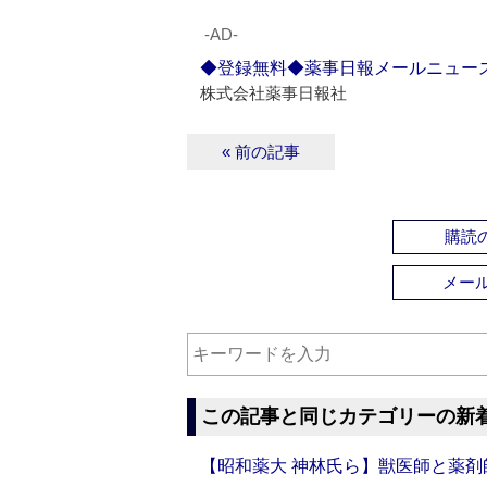
‐AD‐
◆登録無料◆薬事日報メールニュー
株式会社薬事日報社
« 前の記事
購読の
メー
この記事と同じカテゴリーの新
【昭和薬大 神林氏ら】獣医師と薬剤