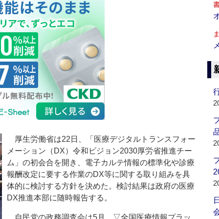
行
2
品
厚生労働省は22日、「医療デジタルトランスフォー
2
メーション（DX）令和ビジョン2030厚労省推進チー
ム」の初会合を開き、電子カルテ情報の標準化や診療
2
報酬改定に要する作業のDX等に関する取り組みを具
2
体的に検討する方針を決めた。検討結果は政府の医療
DX推進本部に随時報告する。
会
自民党の政務調査会は5月、▽全国医療情報プラッ