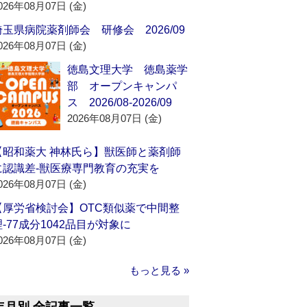
026年08月07日 (金)
埼玉県病院薬剤師会 研修会 2026/09
026年08月07日 (金)
徳島文理大学 徳島薬学
部 オープンキャンパ
ス 2026/08-2026/09
2026年08月07日 (金)
【昭和薬大 神林氏ら】獣医師と薬剤師
に認識差‐獣医療専門教育の充実を
026年08月07日 (金)
【厚労省検討会】OTC類似薬で中間整
理‐77成分1042品目が対象に
026年08月07日 (金)
もっと見る »