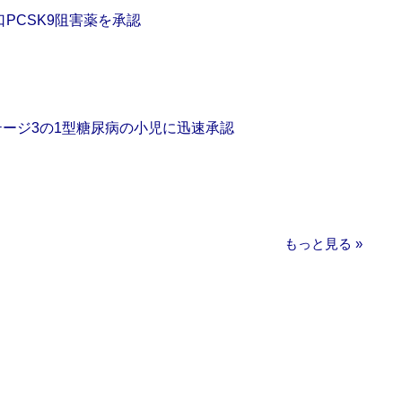
口PCSK9阻害薬を承認
をステージ3の1型糖尿病の小児に迅速承認
もっと見る »