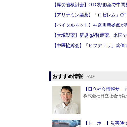
【厚労省検討会】OTC類似薬で中間整
【アリナミン製薬】「ロゼレム」OT
【バイタルネット】神奈川新拠点が業
【大塚製薬】新規IgA腎症薬、米国
【中医協総会】「ヒフデュラ」薬価1
おすすめ情報
‐AD‐
【日立社会情報サー
株式会社日立社会情報
【トーホー】災害時