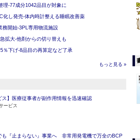
理‐77成分1042品目が対象に
C化し発売‐体内時計整える睡眠改善薬
務開始‐3PL専用物流施設
で急拡大‐他剤からの切り替えも
5％下げ‐8品目の再算定など了承
もっと見る »
ビス】医療従事者が副作用情報を迅速確認
サービス
でも『止まらない』事業へ 非常用発電機で万全のBCP