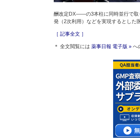
酬改定DX――の3本柱に同時並行で
発（2次利用）などを実現するとした医
［ 記事全文 ］
＊ 全文閲覧には
薬事日報 電子版 »
へ