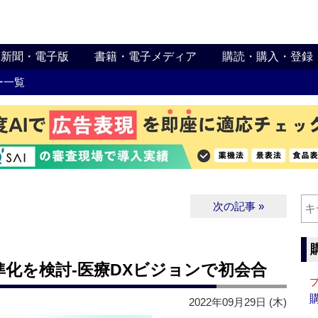
新聞・電子版
書籍・電子メディア
購読・購入・登録
ー一覧
次の記事 »
化を検討‐医療DXビジョンで初会合
2022年09月29日 (木)