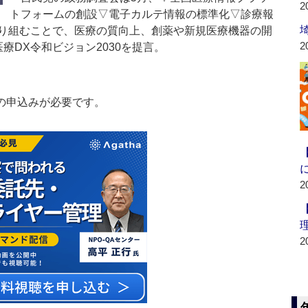
2
トフォームの創設▽電子カルテ情報の標準化▽診療報
取り組むことで、医療の質向上、創薬や新規医療機器の開
2
療DX令和ビジョン2030を提言。
の申込みが必要です。
2
2