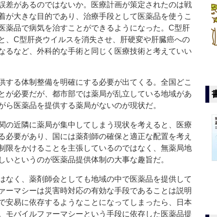
誤差があるのではないか。医療計画が策定されたのは戦
着が大きな目的であり、治療手段として医薬品を使うこ
医薬品で病気を治すことができるようになった。C型肝
と、C型肝炎ウイルスを消失させ、肝硬変や肝臓癌への
なるなど、外科的な手術と同じく医療技術と考えていい
供する体制整備を明確にする必要が出てくる。全国どこ
とが必要だが、都市部では薬局が乱立している地域があ
がら医薬品を提供する薬局がないのが現状だ。
関の近隣に薬局が集中してしまう現状を考えると、医療
る必要があり、国には薬剤師の確保と適正な配置を考え
制限をかけることを主張しているのではなく、無薬局地
しいというのが医薬品提供体制の大事な趣旨だ。
はなく、薬剤師会としても地域の中で医薬品を提供して
ァーマシーは災害時対応の有効な手段であることは説明
で安易に依存するようなことになってしまったら、日本
。モバイルファーマシーという手段に依存した医薬品提