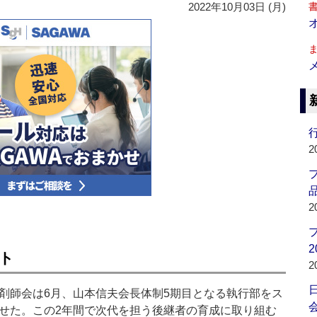
2022年10月03日 (月)
行
2
品
2
2
ト
2
師会は6月、山本信夫会長体制5期目となる執行部をス
会
せた。この2年間で次代を担う後継者の育成に取り組む