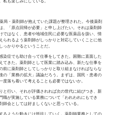
。私も楽しみにしている。
薬局・薬剤師が抱えていた課題が整理された。今後薬剤
は、「原点回帰が必要」と申し上げたい。それは薬剤師
けではなく、患者や地域住民に必要な医薬品を扱い、情
えられるよう薬剤師がしっかりと対応していくことに他
しっかりやるということだ。
感染症でも助け合って仕事をしてきた。困難に直面した
えてきた。薬剤師として医業に踏み込み、新たな仕事を
の前に薬剤師としてしっかりと取り組まなければならな
後の「業務の拡大」議論だろう。まずは、国民・患者の
一度落ち着いて考えることも必要ではないか。
りと行い、それが評価されれば次の世代に結びつき、新
門職が実施している業務について「われわれにもでき
剤師会としては好ましくないと思っている。
するような動きには抵抗していく。薬剤師業務としての