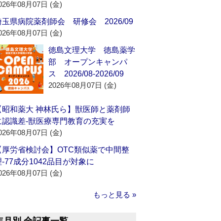
026年08月07日 (金)
埼玉県病院薬剤師会 研修会 2026/09
026年08月07日 (金)
徳島文理大学 徳島薬学
部 オープンキャンパ
ス 2026/08-2026/09
2026年08月07日 (金)
【昭和薬大 神林氏ら】獣医師と薬剤師
に認識差‐獣医療専門教育の充実を
026年08月07日 (金)
【厚労省検討会】OTC類似薬で中間整
理‐77成分1042品目が対象に
026年08月07日 (金)
もっと見る »