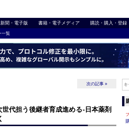
新聞・電子版
書籍・電子メディア
購読・購入・登録
ー一覧
次の記事 »
次世代担う後継者育成進める‐日本薬剤
く