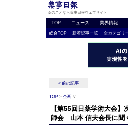
薬のことなら薬事日報ウェブサイト
TOP
ニュース
業界情報
総合TOP
新着記事一覧
全カテゴリ
« 前の記事
TOP
>
企画
∨
【第55回日薬学術大会】
師会 山本 信夫会長に聞