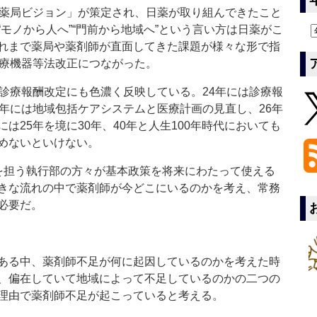
薬局ビジョン」が策定され、日薬が取り組んできたこと
モノから人へ”“門前から地域へ”という言い方は日薬がこ
れまで薬局や薬剤師が直面してきた課題が様々な形で指
医療機器等法改正につながった。
診療報酬改定にも色濃く反映している。24年には診療報
5年には地域包括ケアシステムと医療計画の見直し、26年
は25年を境に30年、40年と人生100年時代においても
めないといけない。
担う執行部の方々が基本政策を将来にわたって使える
きな流れの中で薬剤師が今どこにいるのかを考え、常務
必要だ。
ある中、薬剤師不足が何に起因しているのかを考えた時
、偏在していて地域によって不足しているのかの二つの
理由で薬剤師不足が起こっていると考える。