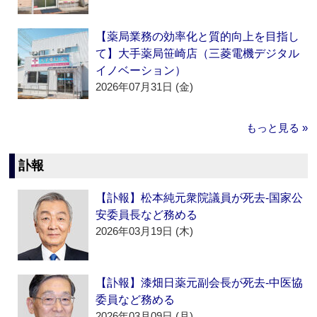
【薬局業務の効率化と質的向上を目指し
て】大手薬局笹崎店（三菱電機デジタル
イノベーション）
2026年07月31日 (金)
もっと見る »
訃報
【訃報】松本純元衆院議員が死去‐国家公
安委員長など務める
2026年03月19日 (木)
【訃報】漆畑日薬元副会長が死去‐中医協
委員など務める
2026年03月09日 (月)