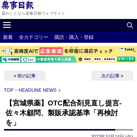
薬のことなら薬事日報ウェブサイト
新着
全カテゴリー
購読・購入・登録
« 前の記事
次の記事 »
TOP
>
HEADLINE NEWS
∨
【宮城県薬】OTC配合剤見直し提言‐
佐々木顧問、製販承認基準「再検討
を」
2022年10月14日 (金)