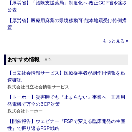
【厚労省】「治験支援薬局」制度化へ‐改正GCP省令案を
公表
【厚労省】医療用麻薬の県境移動可‐熊本地震受け特例措
置
もっと見る »
おすすめ情報
‐AD‐
【日立社会情報サービス】医療従事者が副作用情報を迅
速確認
株式会社日立社会情報サービス
【トーホー】災害時でも『止まらない』事業へ 非常用
発電機で万全のBCP対策
株式会社トーホー
【開催報告】ウェビナー『FSPで変える臨床開発の生産
性』で振り返るFSP戦略