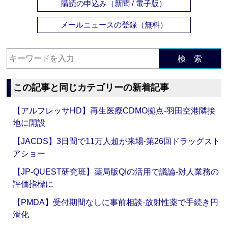
購読の申込み（新聞 / 電子版）
メールニュースの登録（無料）
検 索
この記事と同じカテゴリーの新着記事
【アルフレッサHD】再生医療CDMO拠点‐羽田空港隣接
地に開設
【JACDS】3日間で11万人超が来場‐第26回ドラッグスト
アショー
【JP-QUEST研究班】薬局版QIの活用で議論‐対人業務の
評価指標に
【PMDA】受付期間なしに事前相談‐放射性薬で手続き円
滑化