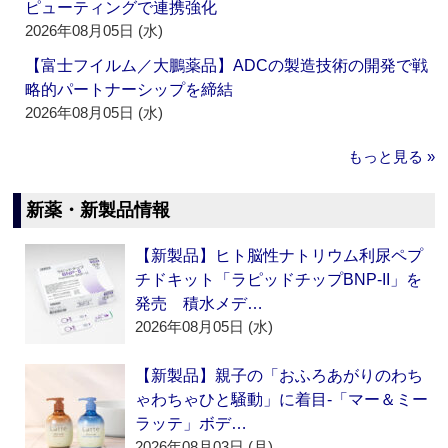
ピューティングで連携強化
2026年08月05日 (水)
【富士フイルム／大鵬薬品】ADCの製造技術の開発で戦
略的パートナーシップを締結
2026年08月05日 (水)
もっと見る »
新薬・新製品情報
【新製品】ヒト脳性ナトリウム利尿ペプ
チドキット「ラピッドチップBNP-II」を
発売 積水メデ…
2026年08月05日 (水)
【新製品】親子の「おふろあがりのわち
ゃわちゃひと騒動」に着目‐「マー＆ミー
ラッテ」ボデ…
2026年08月03日 (月)