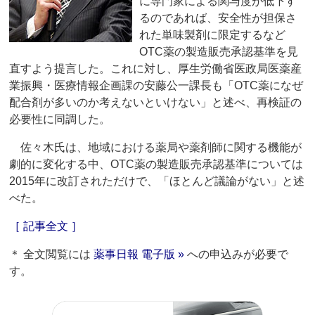
に専門家による関与度が低下す
るのであれば、安全性が担保さ
れた単味製剤に限定するなど
OTC薬の製造販売承認基準を見
直すよう提言した。これに対し、厚生労働省医政局医薬産
業振興・医療情報企画課の安藤公一課長も「OTC薬になぜ
配合剤が多いのか考えないといけない」と述べ、再検証の
必要性に同調した。
佐々木氏は、地域における薬局や薬剤師に関する機能が
劇的に変化する中、OTC薬の製造販売承認基準については
2015年に改訂されただけで、「ほとんど議論がない」と述
べた。
［ 記事全文 ］
＊ 全文閲覧には
薬事日報 電子版 »
への申込みが必要で
す。