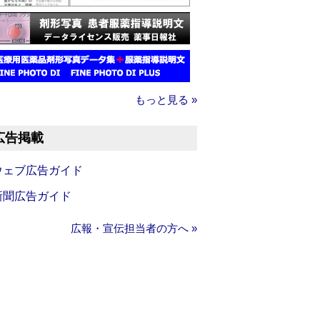
もっと見る »
広告掲載
ウェブ広告ガイド
新聞広告ガイド
広報・宣伝担当者の方へ »