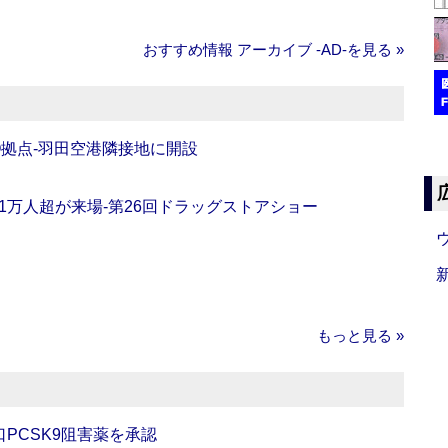
おすすめ情報 アーカイブ ‐AD‐を見る »
O拠点‐羽田空港隣接地に開設
11万人超が来場‐第26回ドラッグストアショー
もっと見る »
口PCSK9阻害薬を承認