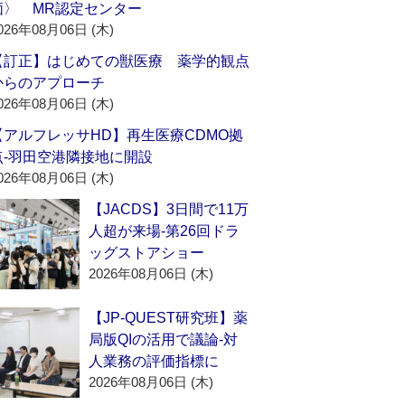
価〉 MR認定センター
026年08月06日 (木)
【訂正】はじめての獣医療 薬学的観点
からのアプローチ
026年08月06日 (木)
【アルフレッサHD】再生医療CDMO拠
点‐羽田空港隣接地に開設
026年08月06日 (木)
【JACDS】3日間で11万
人超が来場‐第26回ドラ
ッグストアショー
2026年08月06日 (木)
【JP-QUEST研究班】薬
局版QIの活用で議論‐対
人業務の評価指標に
2026年08月06日 (木)