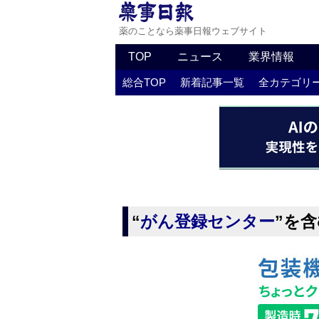
薬のことなら薬事日報ウェブサイト
TOP
ニュース
業界情報
総合TOP
新着記事一覧
全カテゴリ
“
がん登録センター
”を