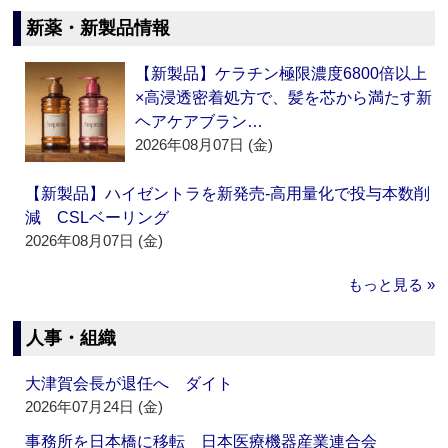
新薬・新製品情報
【新製品】ケラチン極限濃度6800倍以上
×高浸透密着処方で、髪を芯から満たす新
ヘアケアブラン…
2026年08月07日 (金)
【新製品】ハイゼントラを新発売‐高用量化で投与本数削
減 CSLベーリング
2026年08月07日 (金)
もっと見る »
人事・組織
大津賀会長が退任へ ダイト
2026年07月24日 (金)
事務所を日本橋に移転 日本医療機器産業連合会