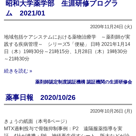
昭和大学薬学部 生涯研修プログラ
ム 2021/01
2020年11月24日 (火)
地域包括ケアシステムにおける薬物治療学 ～薬剤師が実
践する疾病管理～ シリーズ5「便秘」 日時 2021年1月14
日（木）19時30分～21時15分、1月28日（木）19時30分
～21時30分
続きを読む »
薬剤師認定制度認証機構 認証機関の生涯研修会
薬事日報 2020/10/26
2020年10月26日 (月)
きょうの紙面（本号8ページ）
MTX過剰投与で骨髄抑制事例：P2 遠隔服薬指導を実
証 4社が連携：P6 神経再生促すシート 阪大などが治