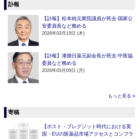
訃報
【訃報】松本純元衆院議員が死去‐国家公
安委員長など務める
2026年03月19日 (木)
【訃報】漆畑日薬元副会長が死去‐中医協
委員など務める
2026年03月09日 (月)
もっと見る »
寄稿
【ポスト・ブレグジット時代における英
国・EUの医薬品市場アクセスとコンプラ