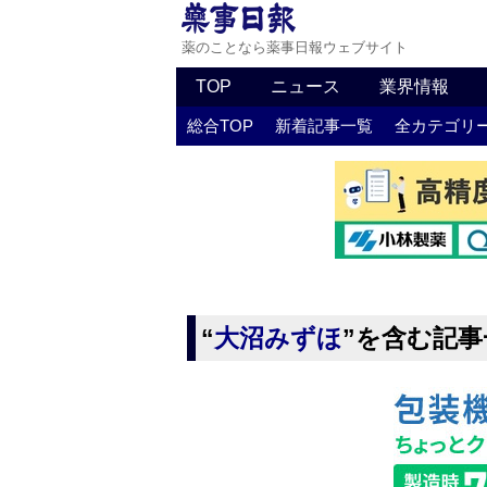
薬のことなら薬事日報ウェブサイト
TOP
ニュース
業界情報
総合TOP
新着記事一覧
全カテゴリ
“
大沼みずほ
”を含む記事