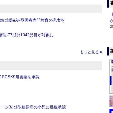
師に認識差‐獣医療専門教育の充実を
2
理‐77成分1042品目が対象に
もっと見る »
口PCSK9阻害薬を承認
をステージ3の1型糖尿病の小児に迅速承認