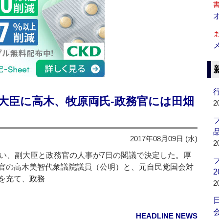
行
大臣に高木、牧原両氏‐政務官には田畑
2
品
2017年08月09日 (水)
2
い、副大臣と政務官の人事が7日の閣議で決定した。厚
官の高木美智代衆議院議員（公明）と、元自民党国会対
2
を充て、政務
2
会
HEADLINE NEWS