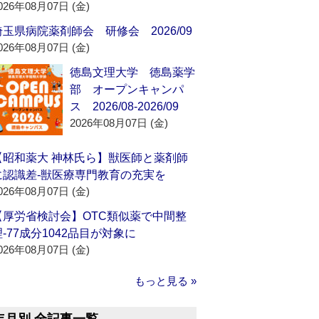
026年08月07日 (金)
埼玉県病院薬剤師会 研修会 2026/09
026年08月07日 (金)
徳島文理大学 徳島薬学
部 オープンキャンパ
ス 2026/08-2026/09
2026年08月07日 (金)
【昭和薬大 神林氏ら】獣医師と薬剤師
に認識差‐獣医療専門教育の充実を
026年08月07日 (金)
【厚労省検討会】OTC類似薬で中間整
理‐77成分1042品目が対象に
026年08月07日 (金)
もっと見る »