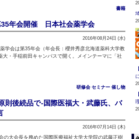
2
書籍
2
第35年会開催 日本社会薬学会
2016年08月24日 (水)
薬学会は第35年会（年会長：櫻井秀彦北海道薬科大学教
道薬大・手稲前田キャンパスで開く。メインテーマに「社
2
研修会 セミナー 催し物
原則後続品で‐国際医福大・武藤氏、バ
2
言
2016年07月14日 (木)
会の大会長を務めた国際医療福祉大学大学院の武藤正樹