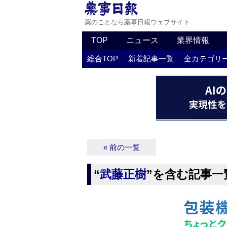
薬のことなら薬事日報ウェブサイト
TOP
ニュース
業界情報
総合TOP
新着記事一覧
全カテゴリ
« 前の一覧
“
武藤正樹
”を含む記事一