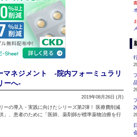
行
2
ーマネジメント -院内フォーミュラリ
リーへ-
品
2
2019年08月26日 (月)
リーの導入・実践に向けたシリーズ第2弾！ 医療費削減
2
供」、患者のために「医師、薬剤師が標準薬物治療を行
2
会