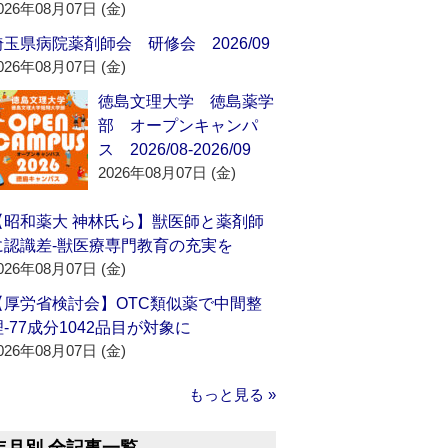
026年08月07日 (金)
埼玉県病院薬剤師会 研修会 2026/09
026年08月07日 (金)
徳島文理大学 徳島薬学
部 オープンキャンパ
ス 2026/08-2026/09
2026年08月07日 (金)
【昭和薬大 神林氏ら】獣医師と薬剤師
に認識差‐獣医療専門教育の充実を
026年08月07日 (金)
【厚労省検討会】OTC類似薬で中間整
理‐77成分1042品目が対象に
026年08月07日 (金)
もっと見る »