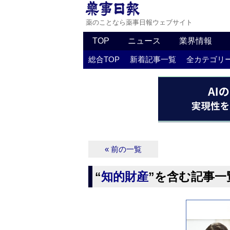
薬のことなら薬事日報ウェブサイト
TOP
ニュース
業界情報
総合TOP
新着記事一覧
全カテゴリ
« 前の一覧
“
知的財産
”を含む記事一