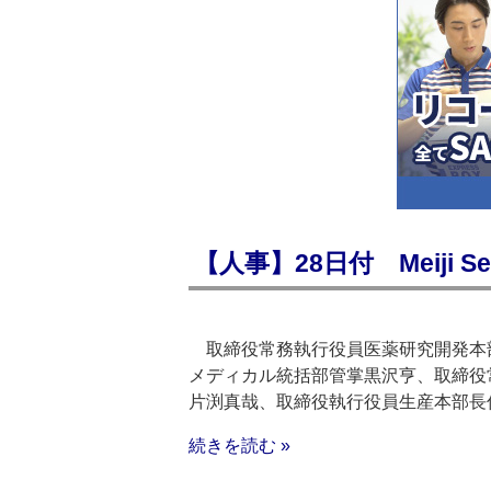
【人事】28日付 Meiji S
取締役常務執行役員医薬研究開発本部
メディカル統括部管掌黒沢亨、取締役
片渕真哉、取締役執行役員生産本部長
続きを読む »