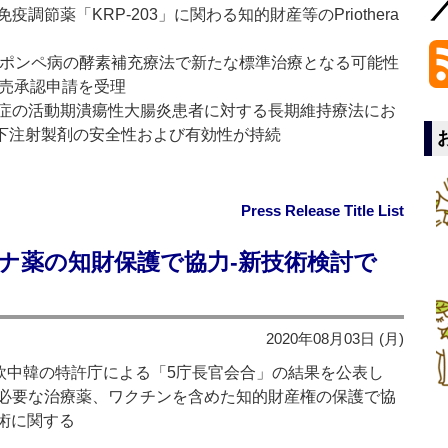
節薬「KRP-203」に関わる知的財産等のPriothera
、ポンペ病の酵素補充療法で新たな標準治療となる可能性
医薬品販売承認申請を受理
症の活動期潰瘍性大腸炎患者に対する長期維持療法にお
）皮下注射製剤の安全性および有効性が持続
Press Release Title List
ナ薬の知財保護で協力‐新技術検討で
2020年08月03日 (月)
欧中韓の特許庁による「5庁長官会合」の結果を公表し
必要な治療薬、ワクチンを含めた知的財産権の保護で協
術に関する