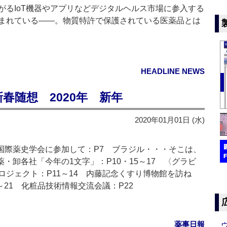
るIoT機器やアプリなどデジタルヘルス市場に参入する
まれている――。物質特許で保護されている医薬品とは
HEADLINE NEWS
 新春随想 2020年 新年
2020年01月01日 (水)
国際薬史学会に参加して：P7 ブラジル・・・そこは、
・卸各社「今年の1文字」：P10・15～17 〈グラビ
ジェクト：P11～14 内藤記念くすり博物館を訪ね
0～21 化粧品技術情報交流会議：P22
薬事日報