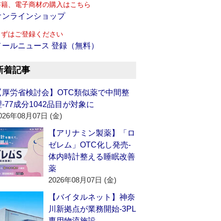
書籍、電子商材の購入はこちら
オンラインショップ
まずはご登録ください
メールニュース 登録（無料）
新着記事
【厚労省検討会】OTC類似薬で中間整
理‐77成分1042品目が対象に
026年08月07日 (金)
【アリナミン製薬】「ロ
ゼレム」OTC化し発売‐
体内時計整える睡眠改善
薬
2026年08月07日 (金)
【バイタルネット】神奈
川新拠点が業務開始‐3PL
専用物流施設