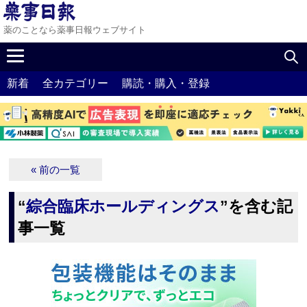
薬のことなら薬事日報ウェブサイト
新着
全カテゴリー
購読・購入・登録
« 前の一覧
“
綜合臨床ホールディングス
”を含む記
事一覧