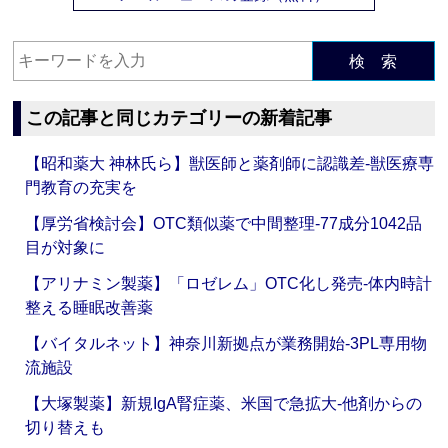
検 索
この記事と同じカテゴリーの新着記事
【昭和薬大 神林氏ら】獣医師と薬剤師に認識差‐獣医療専
門教育の充実を
【厚労省検討会】OTC類似薬で中間整理‐77成分1042品
目が対象に
【アリナミン製薬】「ロゼレム」OTC化し発売‐体内時計
整える睡眠改善薬
【バイタルネット】神奈川新拠点が業務開始‐3PL専用物
流施設
【大塚製薬】新規IgA腎症薬、米国で急拡大‐他剤からの
切り替えも