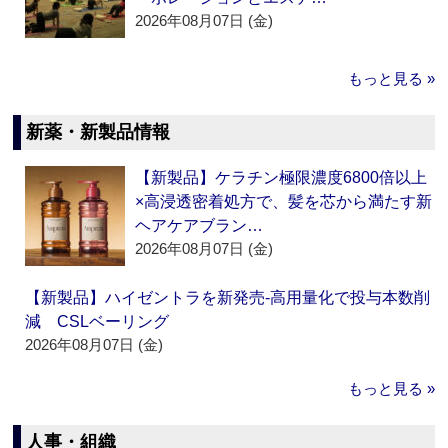
2026年08月07日 (金)
もっと見る »
新薬・新製品情報
【新製品】ケラチン極限濃度6800倍以上
×高浸透密着処方で、髪を芯から満たす新
ヘアケアブラン…
2026年08月07日 (金)
【新製品】ハイゼントラを新発売‐高用量化で投与本数削
減 CSLベーリング
2026年08月07日 (金)
もっと見る »
人事・組織