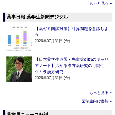
もっと見る »
薬事日報 薬学生新聞デジタル
【薬ゼミ国試対策】計算問題を意識しよ
う
2026年07月31日 (金)
【日本薬学生連盟・先輩薬剤師のキャリ
アノート】広がる漢方薬研究の可能性
ツムラ漢方研究…
2026年07月31日 (金)
もっと見る »
薬学生向け書籍 »
薬業界ニュース解説