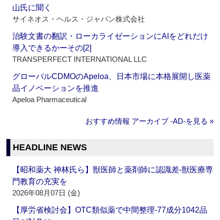
山氏に聞く
サイネオス・ヘルス・ジャパン株式会社
治験文書の翻訳・ローカライゼーションにAIをどれだけ
導入できるかーその[2]
TRANSPERFECT INTERNATIONAL LLC
グローバルCDMOのApeloa、日本市場に本格展開し医薬
品イノベーションを推進
Apeloa Pharmaceutical
おすすめ情報 アーカイブ ‐AD‐を見る »
HEADLINE NEWS
【昭和薬大 神林氏ら】獣医師と薬剤師に認識差‐獣医療専
門教育の充実を
2026年08月07日 (金)
【厚労省検討会】OTC類似薬で中間整理‐77成分1042品