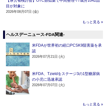
【厚労省検討会】OTC類似薬で中間整理‐77成分1042品
目が対象に
2026年08月07日 (金)
もっと見る »
ヘルスデーニュース‐FDA関連‐
米FDAが世界初の経口PCSK9阻害薬を承
認
2026年07月21日 (火)
米FDA、Tzieldをステージ3の1型糖尿病
の小児に迅速承認
2026年07月07日 (火)
もっと見る »