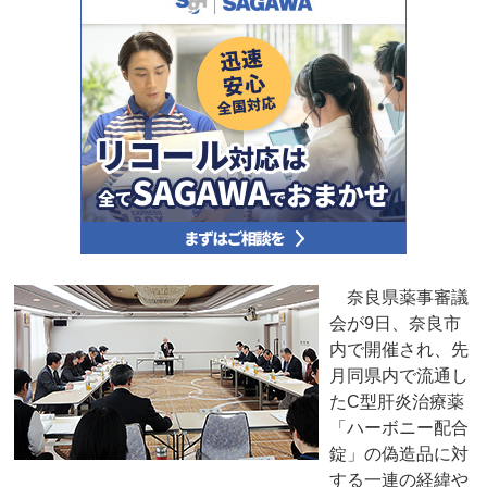
奈良県薬事審議
会が9日、奈良市
内で開催され、先
月同県内で流通し
たC型肝炎治療薬
「ハーボニー配合
錠」の偽造品に対
する一連の経緯や