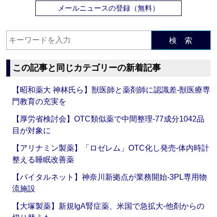
メールニュースの登録（無料）
検 索
この記事と同じカテゴリーの新着記事
【昭和薬大 神林氏ら】獣医師と薬剤師に認識差‐獣医療専
門教育の充実を
【厚労省検討会】OTC類似薬で中間整理‐77成分1042品
目が対象に
【アリナミン製薬】「ロゼレム」OTC化し発売‐体内時計
整える睡眠改善薬
【バイタルネット】神奈川新拠点が業務開始‐3PL専用物
流施設
【大塚製薬】新規IgA腎症薬、米国で急拡大‐他剤からの