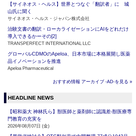
【サイネオス・ヘルス】世界とつなぐ「翻訳者」に 城
山氏に聞く
サイネオス・ヘルス・ジャパン株式会社
治験文書の翻訳・ローカライゼーションにAIをどれだけ
導入できるかーその[2]
TRANSPERFECT INTERNATIONAL LLC
グローバルCDMOのApeloa、日本市場に本格展開し医薬
品イノベーションを推進
Apeloa Pharmaceutical
おすすめ情報 アーカイブ ‐AD‐を見る »
HEADLINE NEWS
【昭和薬大 神林氏ら】獣医師と薬剤師に認識差‐獣医療専
門教育の充実を
2026年08月07日 (金)