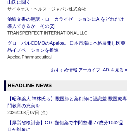
山氏に聞く
サイネオス・ヘルス・ジャパン株式会社
治験文書の翻訳・ローカライゼーションにAIをどれだけ
導入できるかーその[2]
TRANSPERFECT INTERNATIONAL LLC
グローバルCDMOのApeloa、日本市場に本格展開し医薬
品イノベーションを推進
Apeloa Pharmaceutical
おすすめ情報 アーカイブ ‐AD‐を見る »
HEADLINE NEWS
【昭和薬大 神林氏ら】獣医師と薬剤師に認識差‐獣医療専
門教育の充実を
2026年08月07日 (金)
【厚労省検討会】OTC類似薬で中間整理‐77成分1042品
目が対象に