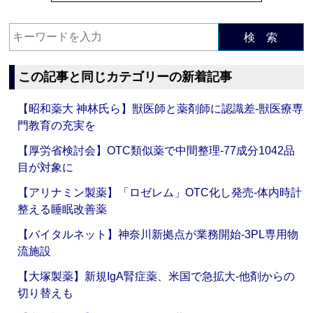
検 索
この記事と同じカテゴリーの新着記事
【昭和薬大 神林氏ら】獣医師と薬剤師に認識差‐獣医療専
門教育の充実を
【厚労省検討会】OTC類似薬で中間整理‐77成分1042品
目が対象に
【アリナミン製薬】「ロゼレム」OTC化し発売‐体内時計
整える睡眠改善薬
【バイタルネット】神奈川新拠点が業務開始‐3PL専用物
流施設
【大塚製薬】新規IgA腎症薬、米国で急拡大‐他剤からの
切り替えも