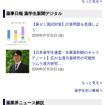
もっと見る »
薬事日報 薬学生新聞デジタル
【薬ゼミ国試対策】計算問題を意識しよ
う
2026年07月31日 (金)
【日本薬学生連盟・先輩薬剤師のキャリ
アノート】広がる漢方薬研究の可能性
ツムラ漢方研究…
2026年07月31日 (金)
もっと見る »
薬学生向け書籍 »
薬業界ニュース解説