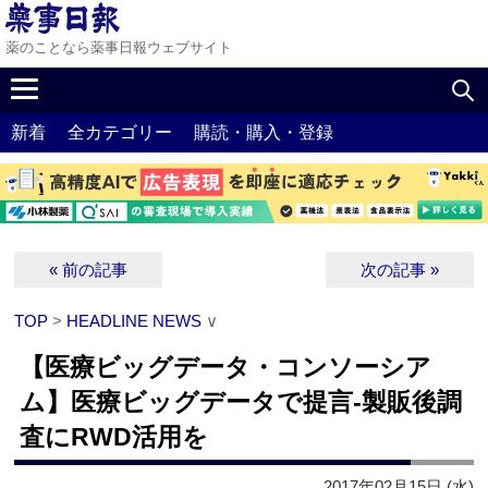
薬のことなら薬事日報ウェブサイト
新着
全カテゴリー
購読・購入・登録
« 前の記事
次の記事 »
TOP
>
HEADLINE NEWS
∨
【医療ビッグデータ・コンソーシア
ム】医療ビッグデータで提言‐製販後調
査にRWD活用を
2017年02月15日 (水)