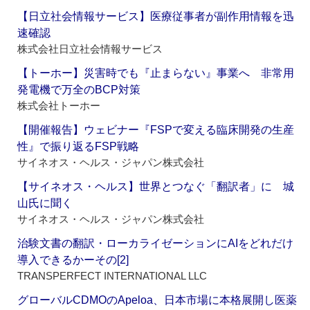
【日立社会情報サービス】医療従事者が副作用情報を迅
速確認
株式会社日立社会情報サービス
【トーホー】災害時でも『止まらない』事業へ 非常用
発電機で万全のBCP対策
株式会社トーホー
【開催報告】ウェビナー『FSPで変える臨床開発の生産
性』で振り返るFSP戦略
サイネオス・ヘルス・ジャパン株式会社
【サイネオス・ヘルス】世界とつなぐ「翻訳者」に 城
山氏に聞く
サイネオス・ヘルス・ジャパン株式会社
治験文書の翻訳・ローカライゼーションにAIをどれだけ
導入できるかーその[2]
TRANSPERFECT INTERNATIONAL LLC
グローバルCDMOのApeloa、日本市場に本格展開し医薬