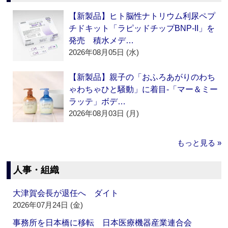
【新製品】ヒト脳性ナトリウム利尿ペプ
チドキット「ラピッドチップBNP-II」を
発売 積水メデ…
2026年08月05日 (水)
【新製品】親子の「おふろあがりのわち
ゃわちゃひと騒動」に着目‐「マー＆ミー
ラッテ」ボデ…
2026年08月03日 (月)
もっと見る »
人事・組織
大津賀会長が退任へ ダイト
2026年07月24日 (金)
事務所を日本橋に移転 日本医療機器産業連合会