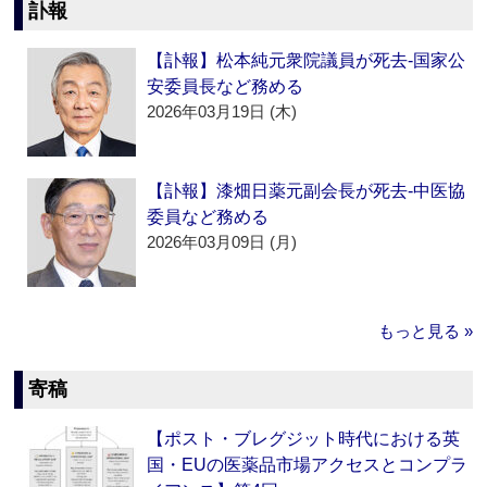
訃報
【訃報】松本純元衆院議員が死去‐国家公
安委員長など務める
2026年03月19日 (木)
【訃報】漆畑日薬元副会長が死去‐中医協
委員など務める
2026年03月09日 (月)
もっと見る »
寄稿
【ポスト・ブレグジット時代における英
国・EUの医薬品市場アクセスとコンプラ