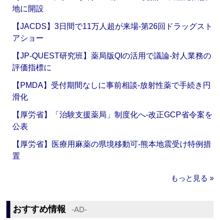
地に開設
【JACDS】3日間で11万人超が来場‐第26回ドラッグスト
アショー
【JP-QUEST研究班】薬局版QIの活用で議論‐対人業務の
評価指標に
【PMDA】受付期間なしに事前相談‐放射性薬で手続き円
滑化
【厚労省】「治験支援薬局」制度化へ‐改正GCP省令案を
公表
【厚労省】医療用麻薬の県境移動可‐熊本地震受け特例措
置
もっと見る »
おすすめ情報
‐AD‐