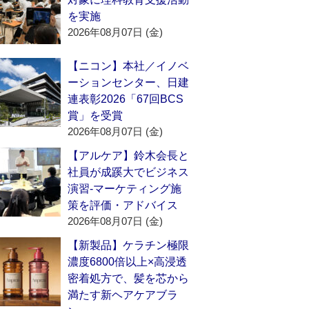
を実施
2026年08月07日 (金)
【ニコン】本社／イノベ
ーションセンター、日建
連表彰2026「67回BCS
賞」を受賞
2026年08月07日 (金)
【アルケア】鈴木会長と
社員が成蹊大でビジネス
演習‐マーケティング施
策を評価・アドバイス
2026年08月07日 (金)
【新製品】ケラチン極限
濃度6800倍以上×高浸透
密着処方で、髪を芯から
満たす新ヘアケアブラ