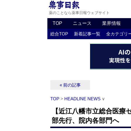
薬のことなら薬事日報ウェブサイト
TOP
ニュース
業界情報
総合TOP
新着記事一覧
全カテゴリ
« 前の記事
TOP
>
HEADLINE NEWS
∨
【近江八幡市立総合医療セ
部先行、院内各部門へ