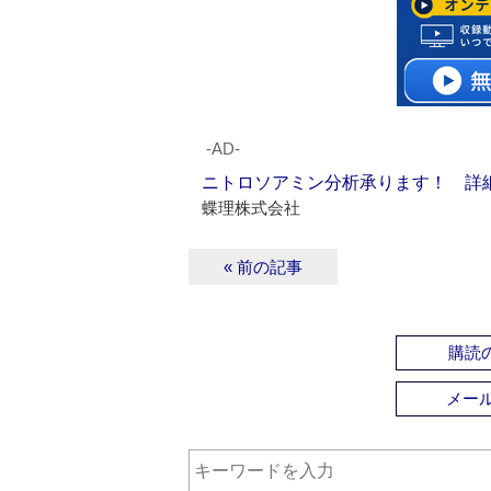
‐AD‐
ニトロソアミン分析承ります！ 詳
蝶理株式会社
« 前の記事
購読の
メー