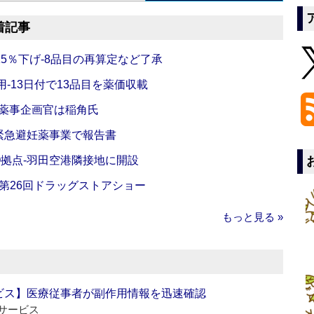
着記事
5％下げ‐8品目の再算定など了承
‐13日付で13品目を薬価収載
‐薬事企画官は稲角氏
緊急避妊薬事業で報告書
O拠点‐羽田空港隣接地に開設
‐第26回ドラッグストアショー
もっと見る »
ビス】医療従事者が副作用情報を迅速確認
サービス