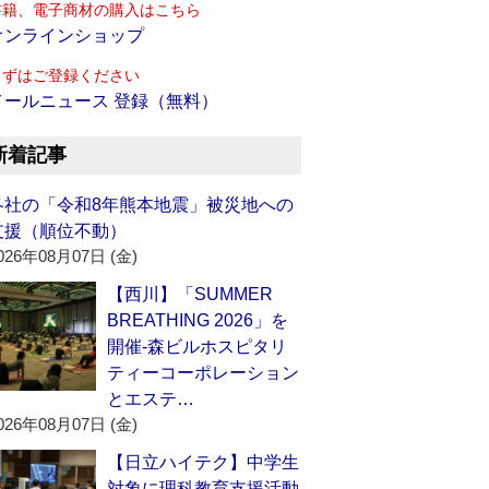
書籍、電子商材の購入はこちら
オンラインショップ
まずはご登録ください
メールニュース 登録（無料）
新着記事
各社の「令和8年熊本地震」被災地への
支援（順位不動）
026年08月07日 (金)
【西川】「SUMMER
BREATHING 2026」を
開催‐森ビルホスピタリ
ティーコーポレーション
とエステ…
026年08月07日 (金)
【日立ハイテク】中学生
対象に理科教育支援活動