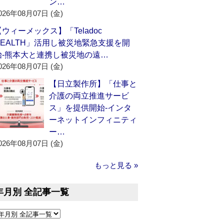
ン…
026年08月07日 (金)
【ウィーメックス】「Teladoc
HEALTH」活用し被災地緊急支援を開
始‐熊本大と連携し被災地の遠…
026年08月07日 (金)
【日立製作所】「仕事と
介護の両立推進サービ
ス」を提供開始‐インタ
ーネットインフィニティ
ー…
026年08月07日 (金)
もっと見る »
年月別 全記事一覧