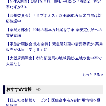
【NPhA調査】調剤管理料、8割が減収に‐「在総2」算定
率わずか3％
【欧州委員会】「タブネオス」欧承認取消‐日米当局は対
応協議中
【薬局方部会】20局の基本方針案を了承‐薬安定供給への
貢献意識
【家族計画協会 北村会長】緊急避妊薬の需要吸収か‐薬局
販売が休日「受け皿」に
【大阪府薬調査】都市部薬局の地域貢献‐立地や集中率で
大差なし
もっと見る »
おすすめ情報
‐AD‐
【日立社会情報サービス】医療従事者が副作用情報を迅
速確認