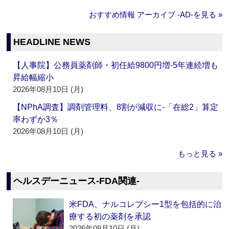
おすすめ情報 アーカイブ ‐AD‐を見る »
HEADLINE NEWS
【人事院】公務員薬剤師・初任給9800円増‐5年連続増も
昇給幅縮小
2026年08月10日 (月)
【NPhA調査】調剤管理料、8割が減収に‐「在総2」算定
率わずか3％
2026年08月10日 (月)
もっと見る »
ヘルスデーニュース‐FDA関連‐
米FDA、ナルコレプシー1型を包括的に治
療する初の薬剤を承認
2026年08月10日 (月)