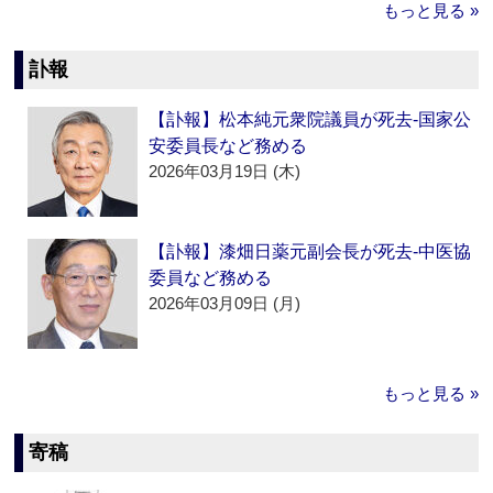
もっと見る »
訃報
【訃報】松本純元衆院議員が死去‐国家公
安委員長など務める
2026年03月19日 (木)
【訃報】漆畑日薬元副会長が死去‐中医協
委員など務める
2026年03月09日 (月)
もっと見る »
寄稿