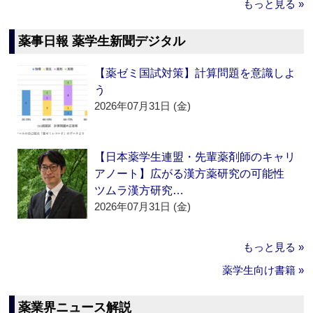
もっと見る »
薬事日報 薬学生新聞デジタル
【薬ゼミ国試対策】計算問題を意識しよ
う
2026年07月31日 (金)
【日本薬学生連盟・先輩薬剤師のキャリ
アノート】広がる漢方薬研究の可能性
ツムラ漢方研究…
2026年07月31日 (金)
もっと見る »
薬学生向け書籍 »
薬業界ニュース解説