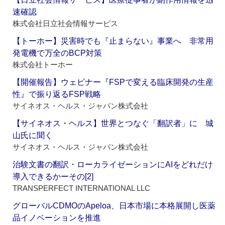
速確認
株式会社日立社会情報サービス
【トーホー】災害時でも『止まらない』事業へ 非常用
発電機で万全のBCP対策
株式会社トーホー
【開催報告】ウェビナー『FSPで変える臨床開発の生産
性』で振り返るFSP戦略
サイネオス・ヘルス・ジャパン株式会社
【サイネオス・ヘルス】世界とつなぐ「翻訳者」に 城
山氏に聞く
サイネオス・ヘルス・ジャパン株式会社
治験文書の翻訳・ローカライゼーションにAIをどれだけ
導入できるかーその[2]
TRANSPERFECT INTERNATIONAL LLC
グローバルCDMOのApeloa、日本市場に本格展開し医薬
品イノベーションを推進