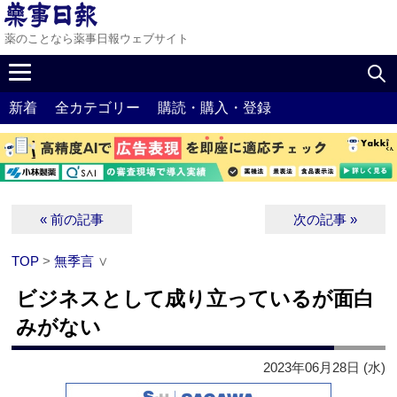
薬のことなら薬事日報ウェブサイト
新着
全カテゴリー
購読・購入・登録
« 前の記事
次の記事 »
TOP
>
無季言
∨
ビジネスとして成り立っているが面白
みがない
2023年06月28日 (水)