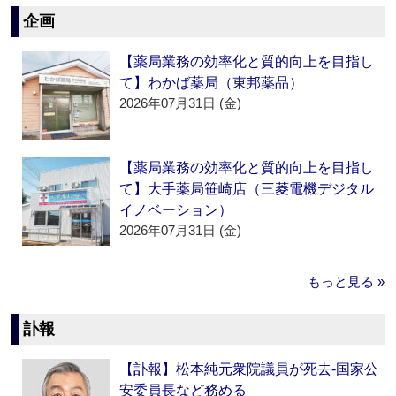
企画
【薬局業務の効率化と質的向上を目指し
て】わかば薬局（東邦薬品）
2026年07月31日 (金)
【薬局業務の効率化と質的向上を目指し
て】大手薬局笹崎店（三菱電機デジタル
イノベーション）
2026年07月31日 (金)
もっと見る »
訃報
【訃報】松本純元衆院議員が死去‐国家公
安委員長など務める