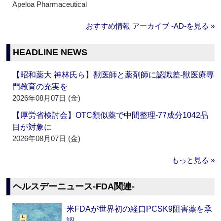
Apeloa Pharmaceutical
おすすめ情報 アーカイブ ‐AD‐を見る »
HEADLINE NEWS
【昭和薬大 神林氏ら】獣医師と薬剤師に認識差‐獣医療専
門教育の充実を
2026年08月07日 (金)
【厚労省検討会】OTC類似薬で中間整理‐77成分1042品
目が対象に
2026年08月07日 (金)
もっと見る »
ヘルスデーニュース‐FDA関連‐
米FDAが世界初の経口PCSK9阻害薬を承
認