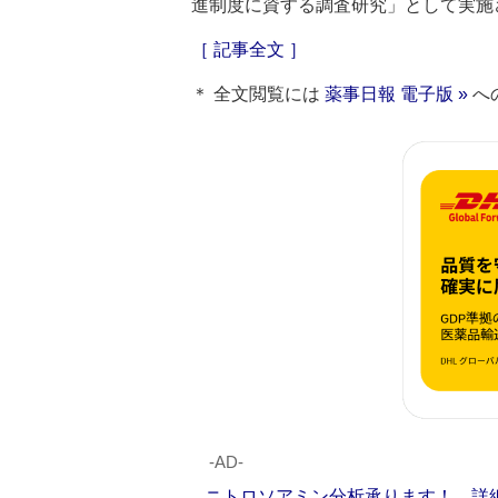
進制度に資する調査研究」として実施
［ 記事全文 ］
＊ 全文閲覧には
薬事日報 電子版 »
へ
‐AD‐
ニトロソアミン分析承ります！ 詳