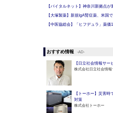
【バイタルネット】神奈川新拠点が業
【大塚製薬】新規IgA腎症薬、米国
【中医協総会】「ヒフデュラ」薬価1
おすすめ情報
‐AD‐
【日立社会情報サー
株式会社日立社会情報
【トーホー】災害時
対策
株式会社トーホー