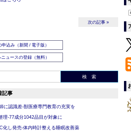
次の記事 »
申込み（新聞 / 電子版）
ルニュースの登録（無料）
検 索
着記事
師に認識差‐獣医療専門教育の充実を
理‐77成分1042品目が対象に
C化し発売‐体内時計整える睡眠改善薬