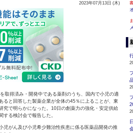
2023年07月13日 (木)
行
2
品
2
応を取得済み・開発中である薬剤のうち、国内で小児の適
あると回答した製薬企業が全体の45％に上ることが、東
2
研究で明らかになった。10日の創薬力の強化・安定供給
2
関する検討会で報告した。
小児がん及び小児希少難治性疾患に係る医薬品開発の推
会