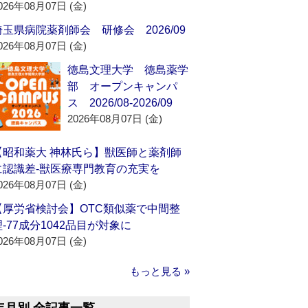
026年08月07日 (金)
埼玉県病院薬剤師会 研修会 2026/09
026年08月07日 (金)
徳島文理大学 徳島薬学
部 オープンキャンパ
ス 2026/08-2026/09
2026年08月07日 (金)
【昭和薬大 神林氏ら】獣医師と薬剤師
に認識差‐獣医療専門教育の充実を
026年08月07日 (金)
【厚労省検討会】OTC類似薬で中間整
理‐77成分1042品目が対象に
026年08月07日 (金)
もっと見る »