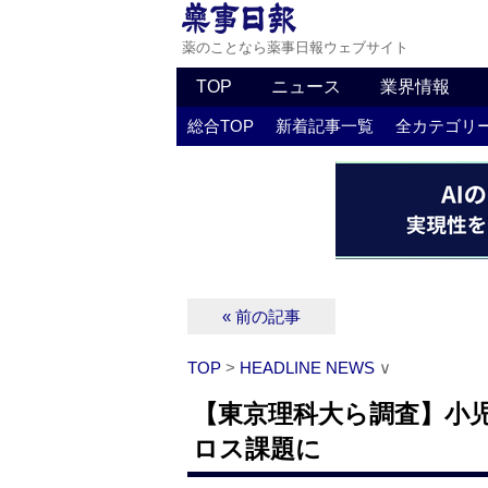
薬のことなら薬事日報ウェブサイト
TOP
ニュース
業界情報
総合TOP
新着記事一覧
全カテゴリ
« 前の記事
TOP
>
HEADLINE NEWS
∨
【東京理科大ら調査】小児
ロス課題に