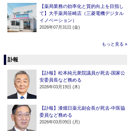
【薬局業務の効率化と質的向上を目指し
て】大手薬局笹崎店（三菱電機デジタル
イノベーション）
2026年07月31日 (金)
もっと見る »
訃報
【訃報】松本純元衆院議員が死去‐国家公
安委員長など務める
2026年03月19日 (木)
【訃報】漆畑日薬元副会長が死去‐中医協
委員など務める
2026年03月09日 (月)