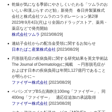
乾燥が気になる季節にやさしくいたわる「ツムラのお
いしい和漢ぷらす のど飴」新発売 春日井製菓株式
会社と株式会社ツムラのコラボレーション第2弾
2023年9月4日(月)より全国のドラッグストア、薬局・
薬店などで発売開始
株式会社ツムラ
[2023/08/29]
連結子会社からの配当金受領に関するお知らせ
日本たばこ産業株式会社
[2023/08/29]
円形脱毛症の疾病負荷に関する研究結果を英文学術誌
The Journal of Dermatologyに掲載 ～円形脱毛症が
およぼす日本の疾病負荷は年間1,127億円であること
が明らかに～
ファイザー株式会社
[2023/08/29]
ベバシズマブBS点滴静注100mg「ファイザー」、同
400mg「ファイザー」 適応症追加の承認取得
ファイザー株式会社
[2023/08/28]