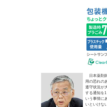
日本薬剤師
用の恐れの
遵守状況が
する通知を
いう事情に
いといけな