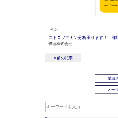
‐AD‐
ニトロソアミン分析承ります！ 詳
蝶理株式会社
« 前の記事
購読の
メー