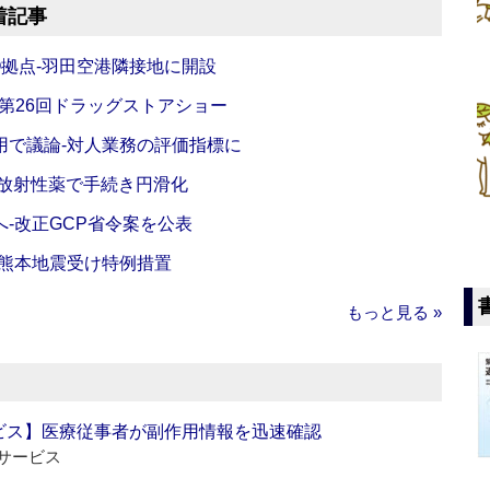
着記事
O拠点‐羽田空港隣接地に開設
‐第26回ドラッグストアショー
活用で議論‐対人業務の評価指標に
‐放射性薬で手続き円滑化
‐改正GCP省令案を公表
‐熊本地震受け特例措置
もっと見る »
ビス】医療従事者が副作用情報を迅速確認
サービス