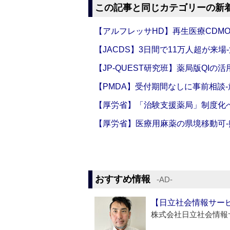
この記事と同じカテゴリーの新
【アルフレッサHD】再生医療CDM
【JACDS】3日間で11万人超が来場
【JP-QUEST研究班】薬局版QIの
【PMDA】受付期間なしに事前相談
【厚労省】「治験支援薬局」制度化へ
【厚労省】医療用麻薬の県境移動可
おすすめ情報
‐AD‐
【日立社会情報サー
株式会社日立社会情報