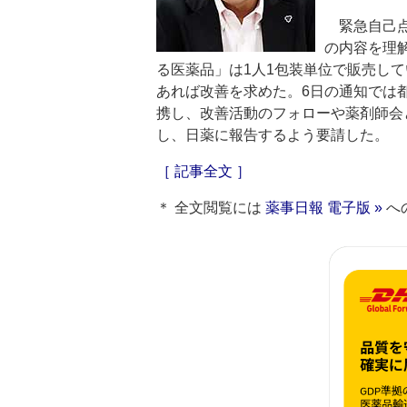
緊急自己点
の内容を理
る医薬品」は1人1包装単位で販売し
あれば改善を求めた。6日の通知では
携し、改善活動のフォローや薬剤師会
し、日薬に報告するよう要請した。
［ 記事全文 ］
＊ 全文閲覧には
薬事日報 電子版 »
へ