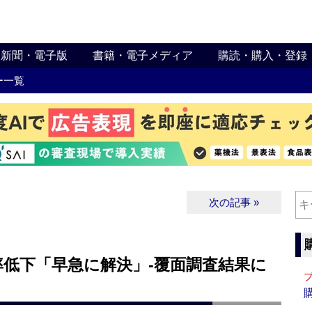
新聞・電子版
書籍・電子メディア
購読・購入・登録
ー一覧
次の記事 »
低下「早急に解決」‐覆面調査結果に