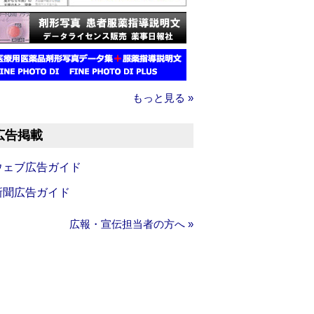
もっと見る »
広告掲載
ウェブ広告ガイド
新聞広告ガイド
広報・宣伝担当者の方へ »