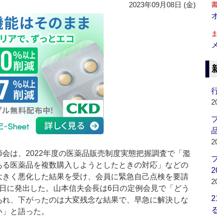
2023年09月08日 (金)
行
2
品
2
会は、2022年度の医薬品販売制度実態把握調査で「濫
ある医薬品を複数購入しようとしたときの対応」などの
2
大きく悪化した結果を受け、会員に緊急自己点検を要請
2
1日に発出した。山本信夫会長は6日の定例会見で「どう
あれ、下がったのは大変残念な結果で、早急に解決しな
い」と語った。