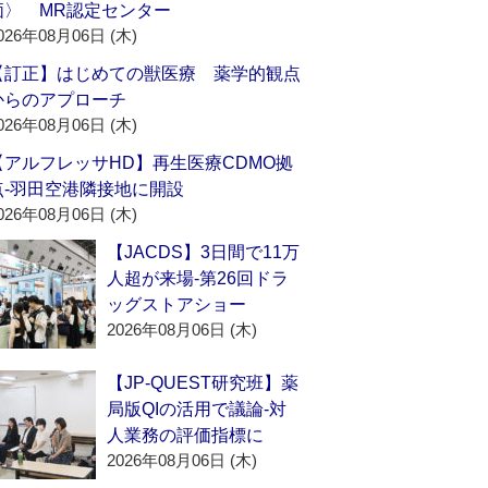
価〉 MR認定センター
026年08月06日 (木)
【訂正】はじめての獣医療 薬学的観点
からのアプローチ
026年08月06日 (木)
【アルフレッサHD】再生医療CDMO拠
点‐羽田空港隣接地に開設
026年08月06日 (木)
【JACDS】3日間で11万
人超が来場‐第26回ドラ
ッグストアショー
2026年08月06日 (木)
【JP-QUEST研究班】薬
局版QIの活用で議論‐対
人業務の評価指標に
2026年08月06日 (木)