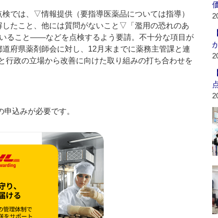
検では、▽情報提供（要指導医薬品については指導）
2
解したこと、他には質問がないこと▽「濫用の恐れのあ
ていること――などを点検するよう要請。不十分な項目が
都道府県薬剤師会に対し、12月末までに薬務主管課と連
2
と行政の立場から改善に向けた取り組みの打ち合わせを
2
の申込みが必要です。