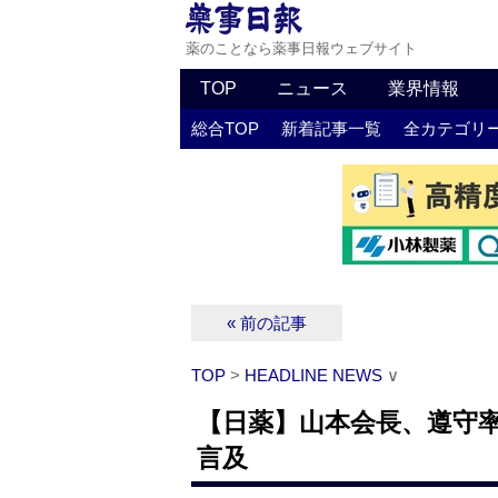
薬のことなら薬事日報ウェブサイト
TOP
ニュース
業界情報
総合TOP
新着記事一覧
全カテゴリ
« 前の記事
TOP
>
HEADLINE NEWS
∨
【日薬】山本会長、遵守率
言及