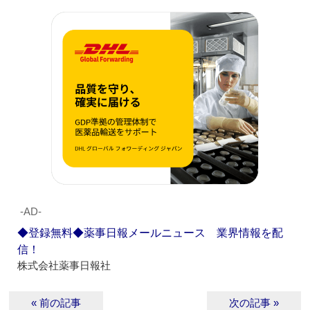
‐AD‐
◆登録無料◆薬事日報メールニュース 業界情報を配
信！
株式会社薬事日報社
« 前の記事
次の記事 »