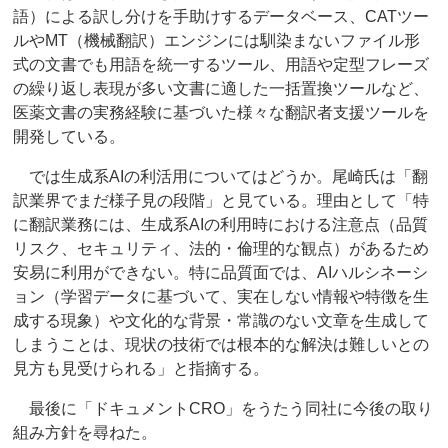
語）による訳し分けを手助けするデータベース、CATツー
ルやMT（機械翻訳）エンジンには馴染まないファイル形
式の文書でも用語を統一するツール、用語や定型フレーズ
の繰り返し表現が多い文書に適した一括置換ツールなど、
医薬文書の実務経験に基づいた様々な翻訳者支援ツールを
開発している。
では生成系AIの利活用についてはどうか。尾崎氏は「翻
訳業界でまだ様子見の段階」と見ている。理由として「特
に翻訳業務には、生成系AIの利用時における注意点（品質
リスク、セキュリティ、法的・倫理的な観点）があるため
安易に利用ができない。特に品質面では、AIハルシネーシ
ョン（学習データに基づいて、実在しない情報や特徴を生
成する現象）や文化的な背景・常識のない文章を生成して
しまうことは、現状の技術では根本的な解決は難しいとの
見方も見受けられる」と指摘する。
最後に「ドキュメントCRO」をうたう同社に今後の取り
組み方針を尋ねた。