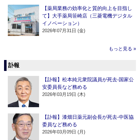
【薬局業務の効率化と質的向上を目指し
て】大手薬局笹崎店（三菱電機デジタル
イノベーション）
2026年07月31日 (金)
もっと見る »
訃報
【訃報】松本純元衆院議員が死去‐国家公
安委員長など務める
2026年03月19日 (木)
【訃報】漆畑日薬元副会長が死去‐中医協
委員など務める
2026年03月09日 (月)