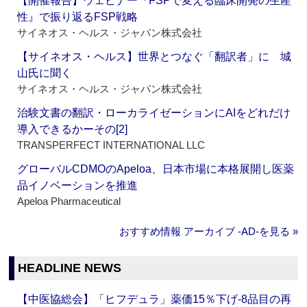
【開催報告】ウェビナー『FSPで変える臨床開発の生産
性』で振り返るFSP戦略
サイネオス・ヘルス・ジャパン株式会社
【サイネオス・ヘルス】世界とつなぐ「翻訳者」に 城
山氏に聞く
サイネオス・ヘルス・ジャパン株式会社
治験文書の翻訳・ローカライゼーションにAIをどれだけ
導入できるかーその[2]
TRANSPERFECT INTERNATIONAL LLC
グローバルCDMOのApeloa、日本市場に本格展開し医薬
品イノベーションを推進
Apeloa Pharmaceutical
おすすめ情報 アーカイブ ‐AD‐を見る »
HEADLINE NEWS
【中医協総会】「ヒフデュラ」薬価15％下げ‐8品目の再