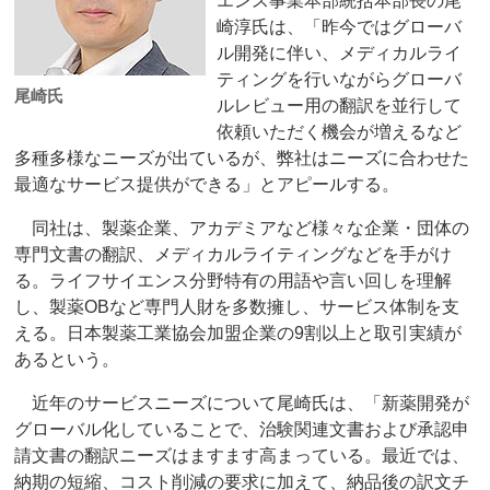
エンス事業本部統括本部長の尾
崎淳氏は、「昨今ではグローバ
ル開発に伴い、メディカルライ
ティングを行いながらグローバ
尾崎氏
ルレビュー用の翻訳を並行して
依頼いただく機会が増えるなど
多種多様なニーズが出ているが、弊社はニーズに合わせた
最適なサービス提供ができる」とアピールする。
同社は、製薬企業、アカデミアなど様々な企業・団体の
専門文書の翻訳、メディカルライティングなどを手がけ
る。ライフサイエンス分野特有の用語や言い回しを理解
し、製薬OBなど専門人財を多数擁し、サービス体制を支
える。日本製薬工業協会加盟企業の9割以上と取引実績が
あるという。
近年のサービスニーズについて尾崎氏は、「新薬開発が
グローバル化していることで、治験関連文書および承認申
請文書の翻訳ニーズはますます高まっている。最近では、
納期の短縮、コスト削減の要求に加えて、納品後の訳文チ