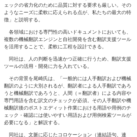
ェックの省力化のために品質に対する要求も厳しい。その
ようなニーズに柔軟に応えられる点が、私たちの最大の特
徴」と説明する。
各領域における専門性の高いドキュメントにおいても、
複数の機械翻訳エンジンと自社開発を含む翻訳支援ツール
を活用することで、柔軟に工程を設計できる。
同社は、人の判断を迅速かつ正確に行うため、翻訳支援
ツールの活用・開発に力を入れている。
その背景を尾崎氏は、「一般的には人手翻訳および機械
翻訳のように大別されるが、翻訳者による人手翻訳であろ
うと機械翻訳であろうと、人間（＝翻訳者）による内容や
専門用語を含む訳文のチェックが必須。その人手翻訳や機
械翻訳後のポストエディット作業における用語や用例のチ
ェック・確認には使いやすい用語および用例検索ツールが
必要になる」と解説する。
同社は、文脈に応じたコロケーション（連結語句、連