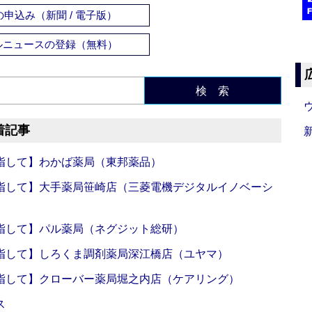
申込み（新聞 / 電子版）
ルニュースの登録（無料）
検 索
着記事
指して】わかば薬局（東邦薬品）
指して】大手薬局笹崎店（三菱電機デジタルイノベーシ
指して】パル薬局（ネグジット総研）
指して】しろくま調剤薬局深江橋店（ユヤマ）
指して】クローバー薬局堀之内店（ケアリング）
ス