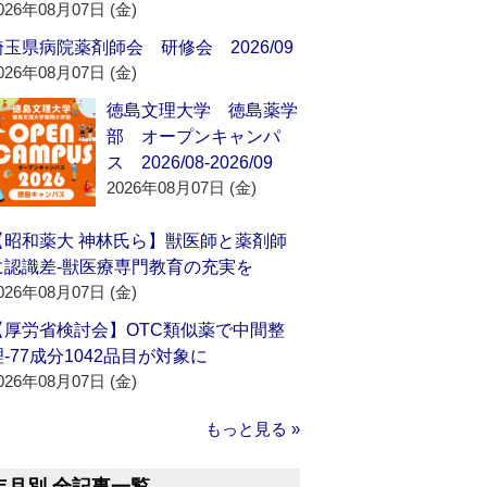
026年08月07日 (金)
埼玉県病院薬剤師会 研修会 2026/09
026年08月07日 (金)
徳島文理大学 徳島薬学
部 オープンキャンパ
ス 2026/08-2026/09
2026年08月07日 (金)
【昭和薬大 神林氏ら】獣医師と薬剤師
に認識差‐獣医療専門教育の充実を
026年08月07日 (金)
【厚労省検討会】OTC類似薬で中間整
理‐77成分1042品目が対象に
026年08月07日 (金)
もっと見る »