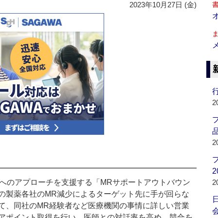
2023年10月27日 (金)
行
2
品
2
2
へのアプローチを支援する「MRサポートアウトバウン
2
の製薬各社のMR減少によるターゲット先に手が回らな
て、同社のMR経験者など医療機関の事情に詳しい営業
会
アポイント取得を行い、医師との対話率を高め、競合を