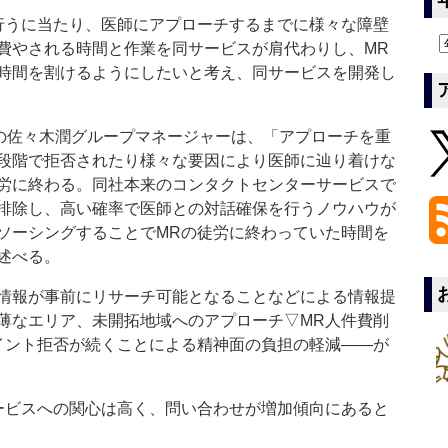
うに当たり、医師にアプローチするまでに様々な障壁
費やされる時間と作業を同サービスが肩代わりし、MR
時間を割けるようにしたいと考え、同サービスを開発し
の佐々木潤グループマネージャーは、「アプローチを重
段階で拒否されたり様々な要因により医師に辿り着けな
労に終わる。同社本来のコンタクトセンターサービスで
排除し、高い確率で医師との対話確保を行うノウハウが
ソーシングすることでMRの徒労に終わっていた時間を
述べる。
情報が事前にリサーチ可能となることなどによる情報提
薄なエリア、未開拓地域へのアプローチ▽MR人件費削
イント拒否が続くことによる精神面の負担の軽減――が
ビスへの関心は高く、問い合わせが増加傾向にあると