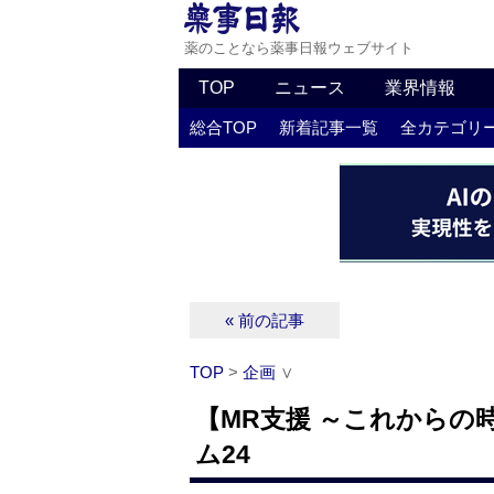
薬のことなら薬事日報ウェブサイト
TOP
ニュース
業界情報
総合TOP
新着記事一覧
全カテゴリ
« 前の記事
TOP
>
企画
∨
【MR支援 ～これからの
ム24