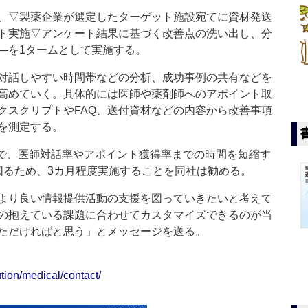
、▽製薬企業が選定したターゲット施設宛てに資材発送
ト実施▽アンケート結果に基づく改善点の洗い出し、分
―を1タームとして実施する。
対話しやすい時間帯などの分析、成功事例の共有などを
高めていく。具体的には医師や薬剤師へのアポイント取
クスクリプトやFAQ、送付資材などの内容から改善事項
を測定する。
で、医師対話率やアポイント獲得率までの時間を短縮す
図るため、3カ月程度実施することを同社は勧める。
より良い情報提供活動の支援を図っていきたいと考えて
の抱えている課題に合わせてカスタマイズできるのが当
ただければと思う」とメッセージを送る。
ution/medical/contact/