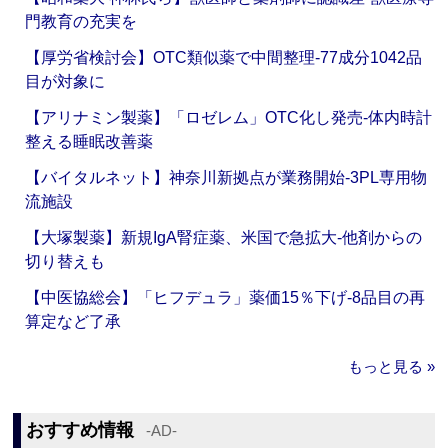
門教育の充実を
【厚労省検討会】OTC類似薬で中間整理‐77成分1042品
目が対象に
【アリナミン製薬】「ロゼレム」OTC化し発売‐体内時計
整える睡眠改善薬
【バイタルネット】神奈川新拠点が業務開始‐3PL専用物
流施設
【大塚製薬】新規IgA腎症薬、米国で急拡大‐他剤からの
切り替えも
【中医協総会】「ヒフデュラ」薬価15％下げ‐8品目の再
算定など了承
もっと見る »
おすすめ情報
‐AD‐