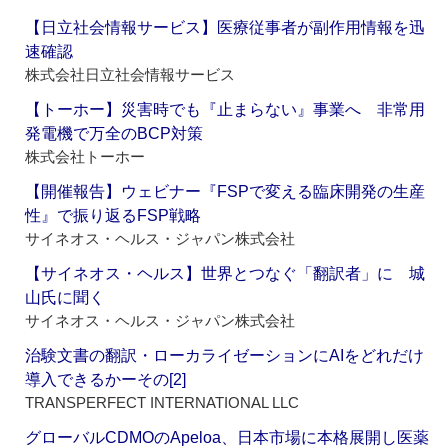
【日立社会情報サービス】医療従事者が副作用情報を迅
速確認
株式会社日立社会情報サービス
【トーホー】災害時でも『止まらない』事業へ 非常用
発電機で万全のBCP対策
株式会社トーホー
【開催報告】ウェビナー『FSPで変える臨床開発の生産
性』で振り返るFSP戦略
サイネオス・ヘルス・ジャパン株式会社
【サイネオス・ヘルス】世界とつなぐ「翻訳者」に 城
山氏に聞く
サイネオス・ヘルス・ジャパン株式会社
治験文書の翻訳・ローカライゼーションにAIをどれだけ
導入できるかーその[2]
TRANSPERFECT INTERNATIONAL LLC
グローバルCDMOのApeloa、日本市場に本格展開し医薬