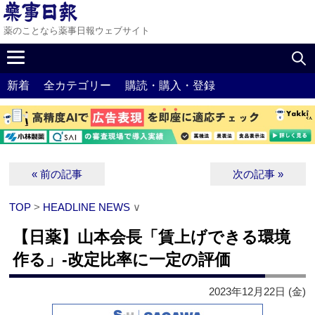
薬のことなら薬事日報ウェブサイト
新着
全カテゴリー
購読・購入・登録
« 前の記事
次の記事 »
TOP
>
HEADLINE NEWS
∨
【日薬】山本会長「賃上げできる環境
作る」‐改定比率に一定の評価
2023年12月22日 (金)