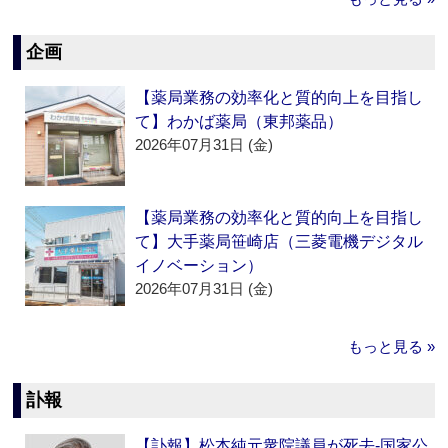
企画
【薬局業務の効率化と質的向上を目指し
て】わかば薬局（東邦薬品）
2026年07月31日 (金)
【薬局業務の効率化と質的向上を目指し
て】大手薬局笹崎店（三菱電機デジタル
イノベーション）
2026年07月31日 (金)
もっと見る »
訃報
【訃報】松本純元衆院議員が死去‐国家公