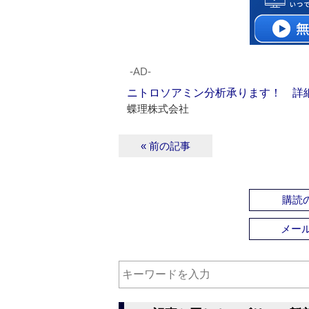
‐AD‐
ニトロソアミン分析承ります！ 詳
蝶理株式会社
« 前の記事
購読の
メー