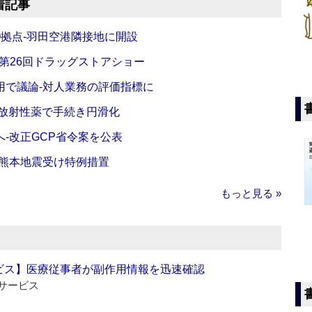
着記事
O拠点‐羽田空港隣接地に開設
‐第26回ドラッグストアショー
活用で議論‐対人業務の評価指標に
‐放射性薬で手続き円滑化
‐改正GCP省令案を公表
‐熊本地震受け特例措置
もっと見る »
ビス】医療従事者が副作用情報を迅速確認
サービス