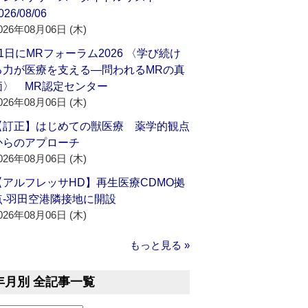
026/08/06
026年08月06日 (木)
21日にMRフォーラム2026 〈学び続け
る力が医療を支える―問われるMRの真
価〉 MR認定センター
026年08月06日 (木)
【訂正】はじめての獣医療 薬学的観点
からのアプローチ
026年08月06日 (木)
【アルフレッサHD】再生医療CDMO拠
点‐羽田空港隣接地に開設
026年08月06日 (木)
もっと見る »
年月別 全記事一覧