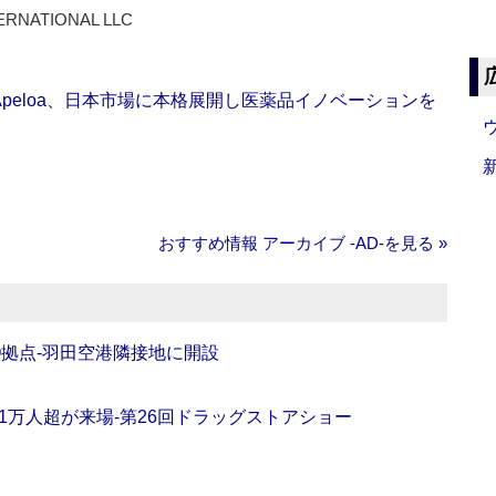
ERNATIONAL LLC
Apeloa、日本市場に本格展開し医薬品イノベーションを
おすすめ情報 アーカイブ ‐AD‐を見る »
O拠点‐羽田空港隣接地に開設
11万人超が来場‐第26回ドラッグストアショー