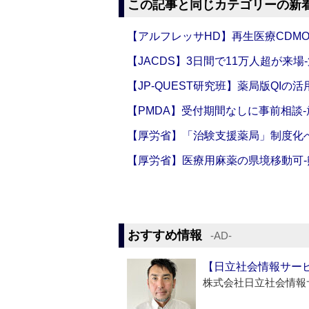
この記事と同じカテゴリーの新
【アルフレッサHD】再生医療CDM
【JACDS】3日間で11万人超が来場
【JP-QUEST研究班】薬局版QIの
【PMDA】受付期間なしに事前相談
【厚労省】「治験支援薬局」制度化へ
【厚労省】医療用麻薬の県境移動可
おすすめ情報
‐AD‐
【日立社会情報サー
株式会社日立社会情報