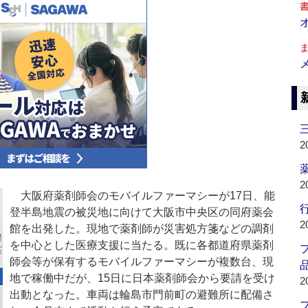
2
薬
2
大阪府薬剤師会のモバイルファーマシーが17日、能
行
登半島地震の被災地に向けて大阪市中央区の同府薬会
2
館を出発した。現地で薬剤師が災害処方箋などの調剤
を中心とした医療支援に当たる。既に各都道府県薬剤
師会等が保有するモバイルファーマシーが複数台、現
品
地で稼働中だが、15日に日本薬剤師会から要請を受け
2
出動となった。車両は輪島市門前町の避難所に配備さ