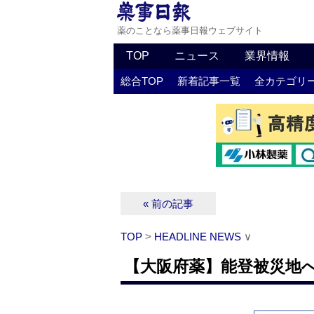
薬のことなら薬事日報ウェブサイト
TOP
ニュース
業界情報
総合TOP
新着記事一覧
全カテゴリ
« 前の記事
TOP
>
HEADLINE NEWS
∨
【大阪府薬】能登被災地