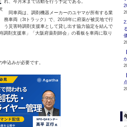
れ、今月末まで活動を行う予定である。
2
沢
2
同車両は、調剤機器メーカーのユヤマが所有する業
務車両（3tトラック）で、2018年に府薬が被災地で行
う災害時調剤支援車として貸し出す協力協定を結んで
時調剤支援車」「大阪府薬剤師会」の看板を車両に取り
2
の申込みが必要です。
2
2