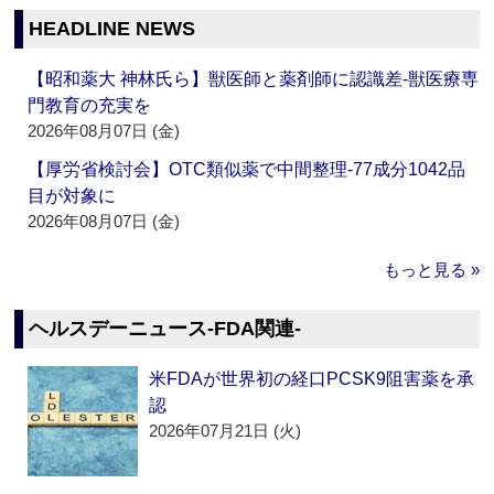
HEADLINE NEWS
【昭和薬大 神林氏ら】獣医師と薬剤師に認識差‐獣医療専
門教育の充実を
2026年08月07日 (金)
【厚労省検討会】OTC類似薬で中間整理‐77成分1042品
目が対象に
2026年08月07日 (金)
もっと見る »
ヘルスデーニュース‐FDA関連‐
米FDAが世界初の経口PCSK9阻害薬を承
認
2026年07月21日 (火)