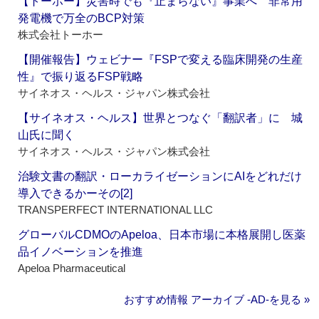
【トーホー】災害時でも『止まらない』事業へ 非常用
発電機で万全のBCP対策
株式会社トーホー
【開催報告】ウェビナー『FSPで変える臨床開発の生産
性』で振り返るFSP戦略
サイネオス・ヘルス・ジャパン株式会社
【サイネオス・ヘルス】世界とつなぐ「翻訳者」に 城
山氏に聞く
サイネオス・ヘルス・ジャパン株式会社
治験文書の翻訳・ローカライゼーションにAIをどれだけ
導入できるかーその[2]
TRANSPERFECT INTERNATIONAL LLC
グローバルCDMOのApeloa、日本市場に本格展開し医薬
品イノベーションを推進
Apeloa Pharmaceutical
おすすめ情報 アーカイブ ‐AD‐を見る »