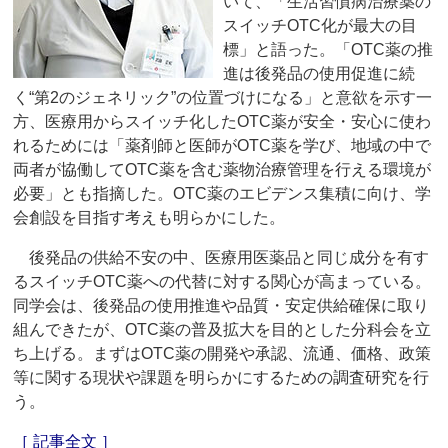
いて、「生活習慣病治療薬の
スイッチOTC化が最大の目
標」と語った。「OTC薬の推
進は後発品の使用促進に続
く“第2のジェネリック”の位置づけになる」と意欲を示す一
方、医療用からスイッチ化したOTC薬が安全・安心に使わ
れるためには「薬剤師と医師がOTC薬を学び、地域の中で
両者が協働してOTC薬を含む薬物治療管理を行える環境が
必要」とも指摘した。OTC薬のエビデンス集積に向け、学
会創設を目指す考えも明らかにした。
後発品の供給不安の中、医療用医薬品と同じ成分を有す
るスイッチOTC薬への代替に対する関心が高まっている。
同学会は、後発品の使用推進や品質・安定供給確保に取り
組んできたが、OTC薬の普及拡大を目的とした分科会を立
ち上げる。まずはOTC薬の開発や承認、流通、価格、政策
等に関する現状や課題を明らかにするための調査研究を行
う。
［ 記事全文 ］