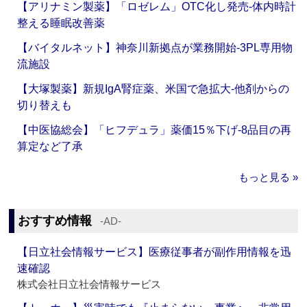
【アリナミン製薬】「ロゼレム」OTC化し発売‐体内時計
整える睡眠改善薬
【バイタルネット】神奈川新拠点が業務開始‐3PL専用物
流施設
【大塚製薬】新規IgA腎症薬、米国で急拡大‐他剤からの
切り替えも
【中医協総会】「ヒフデュラ」薬価15％下げ‐8品目の再
算定など了承
もっと見る »
おすすめ情報
‐AD‐
【日立社会情報サービス】医療従事者が副作用情報を迅
速確認
株式会社日立社会情報サービス