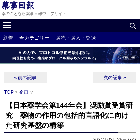
薬のことなら薬事日報ウェブサイト
新着
全カテゴリー
購読・購入・登録
« 前の記事
次の記事 »
TOP
>
企画
∨
【日本薬学会第144年会】奨励賞受賞研
究 薬物の作用の包括的言語化に向け
た研究基盤の構築
2024年03月26日 (火)