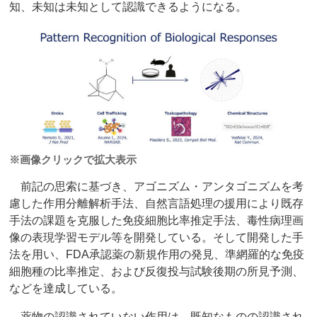
知、未知は未知として認識できるようになる。
※画像クリックで拡大表示
前記の思索に基づき、アゴニズム・アンタゴニズムを考
慮した作用分離解析手法、自然言語処理の援用により既存
手法の課題を克服した免疫細胞比率推定手法、毒性病理画
像の表現学習モデル等を開発している。そして開発した手
法を用い、FDA承認薬の新規作用の発見、準網羅的な免疫
細胞種の比率推定、および反復投与試験後期の所見予測、
などを達成している。
薬物の認識されていない作用は、既知なものの認識され