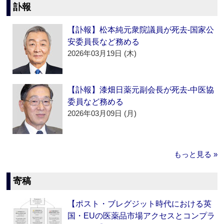
訃報
【訃報】松本純元衆院議員が死去‐国家公
安委員長など務める
2026年03月19日 (木)
【訃報】漆畑日薬元副会長が死去‐中医協
委員など務める
2026年03月09日 (月)
もっと見る »
寄稿
【ポスト・ブレグジット時代における英
国・EUの医薬品市場アクセスとコンプラ