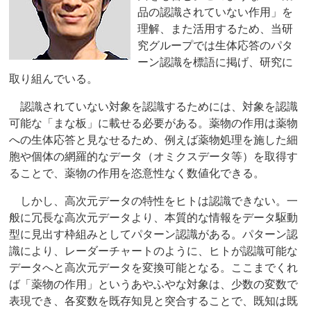
品の認識されていない作用」を
理解、また活用するため、当研
究グループでは生体応答のパタ
ーン認識を標語に掲げ、研究に
取り組んでいる。
認識されていない対象を認識するためには、対象を認識
可能な「まな板」に載せる必要がある。薬物の作用は薬物
への生体応答と見なせるため、例えば薬物処理を施した細
胞や個体の網羅的なデータ（オミクスデータ等）を取得す
ることで、薬物の作用を恣意性なく数値化できる。
しかし、高次元データの特性をヒトは認識できない。一
般に冗長な高次元データより、本質的な情報をデータ駆動
型に見出す枠組みとしてパターン認識がある。パターン認
識により、レーダーチャートのように、ヒトが認識可能な
データへと高次元データを変換可能となる。ここまでくれ
ば「薬物の作用」というあやふやな対象は、少数の変数で
表現でき、各変数を既存知見と突合することで、既知は既