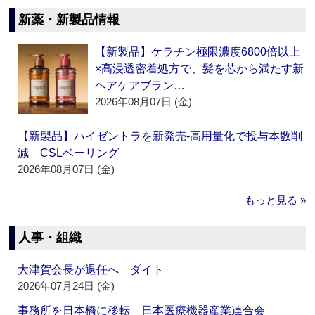
新薬・新製品情報
【新製品】ケラチン極限濃度6800倍以上
×高浸透密着処方で、髪を芯から満たす新
ヘアケアブラン…
2026年08月07日 (金)
【新製品】ハイゼントラを新発売‐高用量化で投与本数削
減 CSLベーリング
2026年08月07日 (金)
もっと見る »
人事・組織
大津賀会長が退任へ ダイト
2026年07月24日 (金)
事務所を日本橋に移転 日本医療機器産業連合会