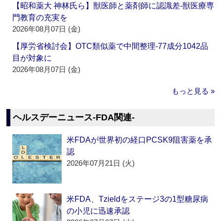
【昭和薬大 神林氏ら】獣医師と薬剤師に認識差‐獣医療専
門教育の充実を
2026年08月07日 (金)
【厚労省検討会】OTC類似薬で中間整理‐77成分1042品
目が対象に
2026年08月07日 (金)
もっと見る »
ヘルスデーニュース‐FDA関連‐
米FDAが世界初の経口PCSK9阻害薬を承
認
2026年07月21日 (火)
米FDA、Tzieldをステージ3の1型糖尿病
の小児に迅速承認