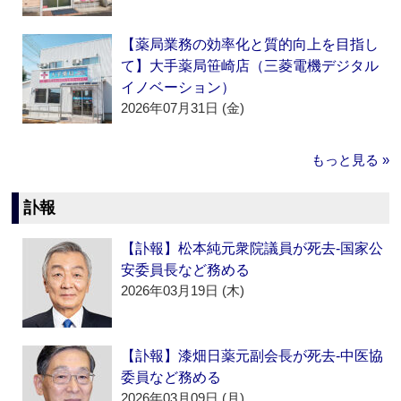
【薬局業務の効率化と質的向上を目指し
て】大手薬局笹崎店（三菱電機デジタル
イノベーション）
2026年07月31日 (金)
もっと見る »
訃報
【訃報】松本純元衆院議員が死去‐国家公
安委員長など務める
2026年03月19日 (木)
【訃報】漆畑日薬元副会長が死去‐中医協
委員など務める
2026年03月09日 (月)