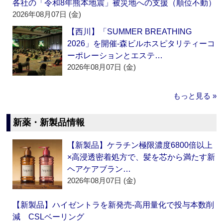
各社の「令和8年熊本地震」被災地への支援（順位不動）
2026年08月07日 (金)
【西川】「SUMMER BREATHING
2026」を開催‐森ビルホスピタリティーコ
ーポレーションとエステ…
2026年08月07日 (金)
もっと見る »
新薬・新製品情報
【新製品】ケラチン極限濃度6800倍以上
×高浸透密着処方で、髪を芯から満たす新
ヘアケアブラン…
2026年08月07日 (金)
【新製品】ハイゼントラを新発売‐高用量化で投与本数削
減 CSLベーリング