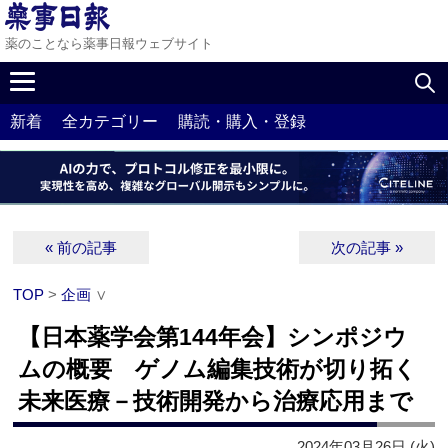
薬のことなら薬事日報ウェブサイト
新着
全カテゴリー
購読・購入・登録
« 前の記事
次の記事 »
TOP
>
企画
∨
【日本薬学会第144年会】シンポジウ
ムの概要 ゲノム編集技術が切り拓く
未来医療－技術開発から治療応用まで
2024年03月26日 (火)